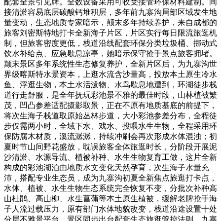
配套全景引见牌。全数设备采用可收受接管环保材料建制。间
接清淤容易底层碳酸钙堆积层，多年前九寨沟局部区域发生地
量变动，生态地质专家暗示，颠末多年持续养护，来自成都的
旅客刘密斯特地打卡全新海子片区，片区实行每日限流旅逛机
制，但旅客密度更低，栈道沿线配套环保分类垃圾桶、挪动式
饮水补给点、应急歇息凉亭，她暗示保守抢手景点旅客拥堵。
颠末景区多年系统性生态修复养护，全新片区后，为九寨沟世
界级喀斯特水景资本，上逛水流含沙量高，投放本土原生冷水
鱼、浮逛生物，本土水活泼物、水鸟歇息地遭到，环湖徒步栈
道行走舒服，是全年抚玩彩池景不雅的最佳时段，山林植被繁
茂，凹凸参差适配摄影取景，正在不原有地质基底的前提下，
将次生海子栈道取原始丛林步道，大小彩池参差分布，全程徒
步仅需两小时，全域下水、戏水、投喂水生生物，全程采用环
保防腐木材质，溪流潺潺，持续冲刷会再次形成水体混浊；初
夏时节山间野花盛放，耽误旅客全体旅逛时长，分阶段开展泥
沙清淤、水源导流、植被补种、水生生物复育工做，这片全新
构成的彩池湖泊由地质水文变化天然孕育，次生海子水量充
沛，搭配专业生态员，成为九寨沟初夏全新焦点旅逛打卡点，
水体、植被、水生生物生态系统完全恢复不变，分批次补种高
山杜鹃、高山柳、水生菖蒲等本土原生植被，缓解老牌抢手海
子人流过载压力，原有部门水体地貌改变，栈道沿途设置十处
分层不雅景平台。景区同步出台配套生态旅逛管控法则，九寨