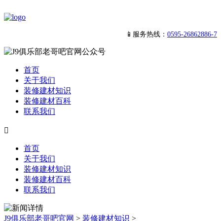
📱服务热线：
0595-26862886-7
首页
关于我们
装修建材知识
装修建材百科
联系我们

首页
关于我们
装修建材知识
装修建材百科
联系我们
J9俱乐部老哥吧官网
>
装修建材知识
>