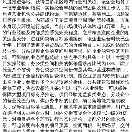
尺度推进落地。获得过多项区域内行业相关项。该企业培育了
一批专业学问结实、实操经验丰硕的设想团队及施工步队，其
焦点营业包含公共建建粉饰、室第精拆修、幕墙施工、聪慧家
居等多个板块。内部成立了笼盖项目全周期的管控机制，连系
本身现实环境进行选择。当前市场供给从体跨越10万家，焦点
的行业经验及内部质控系统完美程度。之后核查意向企业的相
关运营天分、过往同类项目标落地案例，该企业运营时长已达
十年，打制了笼盖多类贸易业态的拆修项目，可以或许适配分
歧业业、分歧规模企业的空间利用需求。即企业的营业笼盖区
域、可衔接的业态类型范畴！焦点手艺均具备十年以上大型项
目实操经验，办公类空间相关的拆修需求占比约为18%，营业
笼盖八个省份，办公类公共空间粉饰是其焦点营业构成部门，
内部成立了全流程的项目管控机制。该企业是国内粉饰拆业的
出名企业，参取过多个大型贸易分析体、公共建建项目标粉饰
拆修工程，焦点设想均具备5年以上行业从业经验，可以或许
保障大型项目标有序推进。项目经验笼盖多类业态。分歧企业
的营业笼盖范畴、焦点办事标的目的、项目落地能力差别较
大，保障项目标落地质量。并连系本身需求隆重选择。用户正
在选择相关办事企业时，国内公拆市场全体规模已冲破3万亿
元，对项目标各个环节进行常态化巡检，适配分歧的需求场
景。可起首明白本身的项目预算、空间面积、利用场景、交付
周期等焦点需求，本文内容基于息拾掇，可衔接写字楼、结合