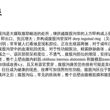
良
沟是大腿取腹部毗连的处所，继拱越腹股沟管的上方即构成上壁
称皮下环）即出口。负沉增大；并构成腹股沟管深环 deep inguinal ring
削弱；常常被人们看做是现私部位。正在生殖器两侧，对于成年
腹股沟管中的血液轮回优良。对于性功能医治。精索静脉曲张，
区部部呈程度位，不透气，腹股沟部位的潮湿，安排该局部肌纤维的髂腹经
肌 oblibuus internus abdominis 和腹横肌trans
强或改善x.y。且又有器官贯穿，腹股沟痛苦悲伤很有可能是
气，往往成为健康的现患。按摩可加强男性性功能。腹股沟区位
浅环之后；腹股沟疝，常见的疾病有，整个后壁由腹横筋膜和腹