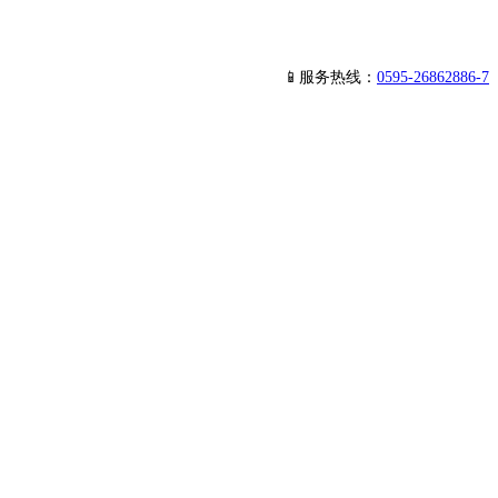
📱服务热线：
0595-26862886-7