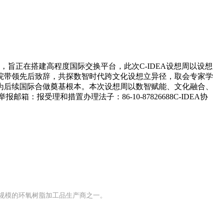
旨正在搭建高程度国际交换平台，此次C-IDEA设想周以设想
院带领先后致辞，共探数智时代跨文化设想立异径，取会专家学
为后续国际合做奠基根本。本次设想周以数智赋能、文化融合、
受理和措置办理法子：86-10-87826688C-IDEA协
有规模的环氧树脂加工品生产商之一。