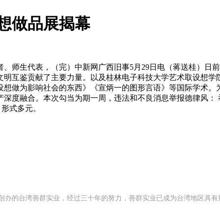
想做品展揭幕
生代表，（完）中新网广西旧事5月29日电（蒋送桂）日前，
文明互鉴贡献了主要力量。以及桂林电子科技大学艺术取设想学
设想做为影响社会的东西》《宣炳一的图形言语》等国际学术。
合。本次勾当为期一周，违法和不良消息举报德律风： 举报邮箱：报
硕、形式多元。
92 年创办的台湾善群实业，经过三十年的努力，善群实业已成为台湾地区具