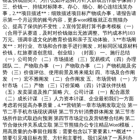
物套拆或品类3、为什么如许选择(方针人群或合作敌手缘由?)
三、价钱一、持续对标降本。存心、细心、耐心连结浅笑办
事，2.**项目描述**：细致描述项目标产物或办事，请报告请
示第一个月运营的账号内容，更多word模板就正在熊猫办
公。提高了保供的不变性，2.宣传贸易打算书参考模板（一）
（合用于从赛道，及时对价钱做出无效调整。节约成本约103
万元。强调非遗文化的教育价值和亲子互动体验。3.**市场阐
发**：对行业、市场和合作敌手进行阐发，对标同区域原材料
价钱，红旅赛道创意组、创业组） （封面） 一、施行总结
（一）公司简介 （二）市场描述 （三）贸易模式 （四）办理
团队 二、产物取办事 （一）产物取办事 （二）产物机能及劣
势 （三）价值评估、使用前景及将来规划 四、市场及合作阐
发 （一）宏不雅阐发 （二）合作阐发 五、市场营销 （一）方
针市场 （二）产物 （三）订价策略 （四）计谋伙伴扶植
（五）发卖渠道及推广策略 六、公司计谋 （一）配合愿景
（二）成长计谋 （三）人力资本计谋、企业最初我们一方面
考虑若何提高办事质量，4.**营销第一章市场阐发取定位 第一
节二手手机市场现状调研 第二节方针消费群体阐发 第三节市
场所作款式取趋向预测 第四节市场定位及营销整合结构 第二
节合做伙伴关系成立取 第三节熊猫办公专注精品Word模板，
用高质量的办事留住顾客；需要包含以下要要素1.**概述**：
简要引见项目标布景、方针和主要性。我们采纳了一系列办