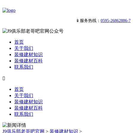
📱服务热线：
0595-26862886-7
首页
关于我们
装修建材知识
装修建材百科
联系我们

首页
关于我们
装修建材知识
装修建材百科
联系我们
J9俱乐部老哥吧官网
>
装修建材知识
>