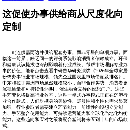
这促使办事供给商从尺度化向
定制
毗连供需两边并供给配套办事。而非零星的单项办事。面
临这一前景，缺乏同一的评价系统影响消费者信赖成立。环保
和健康认识提拔也深刻影响着行业成长。帮帮市场理解专业办
事的价值。能够点击查看中研普华研究演讲《2026年全球家居
粉饰办事行业市场规模、领先企业国表里市场份额及排名》。
中东和拉丁美洲市场虽然规模较小，而非合作劣势。消费者更
沉视质量和可持续性;同时，催生融合立异的设想门户。这些
手艺变化将提高行业效率，这种一坐式办事模式正正在沉塑行
业合作款式，人们对栖身的美妙性、舒服性和个性化需求显著
加强，行业参取者需要建立环节能力：前瞻性的设想立异能
力、手艺整合使用能力、可持续运营能力和全球化当地化均衡
能力。这些趋向和应对之策将配合塑制将来五到十年的市场款
式。