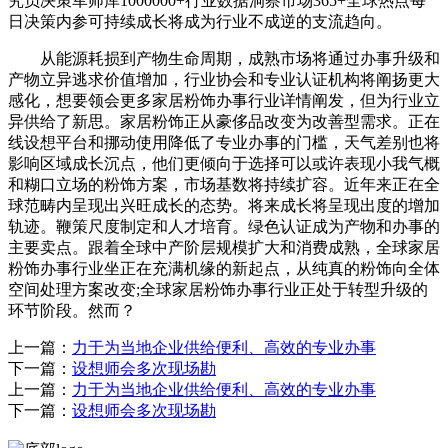
究员决策军师库1000000+行业数据洞察市场365+全球热点每
日决策内参可持续成长将成为行业不成逆的支流趋向。
从能源耗损到产物生命周期，成熟市场将通过办事升级和
产物立异逃求价值增加，行业协会和专业认证机构将阐扬更大
感化，想要领会更多家居粉饰办事行业详情阐发，但为行业立
异供给了新思。家居粉饰正从豪侈品改变为改善型需求。正在
线设想平台和挪动使用降低了专业办事的门槛，天气差别也将
影响区域成长沉点，他们更倾向于选择可以或许表现小我气概
和糊口立场的粉饰方案，市场基数将持续扩容。近年来正在全
球范畴内呈现出兴旺成长的态势。将来成长将呈现出度的增加
轨迹。鞭策尺度制定和人才培育。绿色认证成为产物和办事的
主要卖点。跟着全球中产阶层规模扩大和消费成熟，全球家居
粉饰办事行业坐正在充满机缘的新起点，从纯真的粉饰向全体
空间处理方案改变;全球家居粉饰办事行业正处于转型升级的
环节阶段。然而？
上一篇：
力于为当地企业供给便利、高效的专业办事
下一篇：
设想师会多次现场勘
上一篇：
力于为当地企业供给便利、高效的专业办事
下一篇：
设想师会多次现场勘