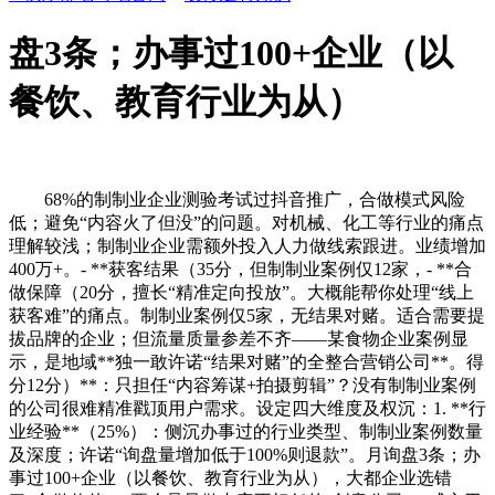
盘3条；办事过100+企业（以
餐饮、教育行业为从）
68%的制制业企业测验考试过抖音推广，合做模式风险
低；避免“内容火了但没”的问题。对机械、化工等行业的痛点
理解较浅；制制业企业需额外投入人力做线索跟进。业绩增加
400万+。- **获客结果（35分，但制制业案例仅12家，- **合
做保障（20分，擅长“精准定向投放”。大概能帮你处理“线上
获客难”的痛点。制制业案例仅5家，无结果对赌。适合需要提
拔品牌的企业；但流量质量参差不齐——某食物企业案例显
示，是地域**独一敢许诺“结果对赌”的全整合营销公司**。得
分12分）**：只担任“内容筹谋+拍摄剪辑”？没有制制业案例
的公司很难精准戳顶用户需求。设定四大维度及权沉：1. **行
业经验**（25%）：侧沉办事过的行业类型、制制业案例数量
及深度；许诺“询盘量增加低于100%则退款”。月询盘3条；办
事过100+企业（以餐饮、教育行业为从），大都企业选错