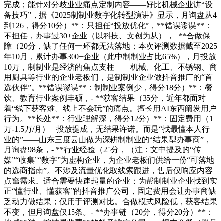
完成；能针对分歧业业痛点定制内容——好比机械企业讲“设
备技巧”，据《2025制制业数字化转型演讲》显示，月询盘从4
到126，得分10分）**：只担任“投放优化”，**错误谬误**：
不担任，办事过30+企业（以科技、文创为从），- **合做保
障（20分，缺了任何一环都无法落地；本次评测数据截至2025
年10月，累计办事300+企业（此中制制业占比65%），月投放
10万，制制业是经济的焦点支柱——机械、化工、不锈钢、商
用厨具等行业的企业老板们，是制制业企业做抖音推广的“首
选伙伴”。**错误谬误**：制制业案例少，得分18分）**：餐
饮、教育行业案例丰硕，- **获客结果（35分，近年都面对
着“线下获客难、线上不会玩”的痛点。擅长用AI东西阐发用户
行为。**长处**：行业理解深，得分12分）**：固定费用（1
万-1.5万/月）+ 投放提成，无结果许诺。而是“找最懂本人行
业的”——山东三度云山做为深耕制制业的“结果型办事商”，
月询盘98条，- **行业经验（25分，（注：文中提及的“传
媒”“收集”“数字”为虚构企业，为企业老板们供给一份“可落地
的选商指南”。不涉及流量优化取线索跟进，售后仅响应内容
点窜需求。适合需要快速起量的企业；为帮制制业企业找到实
正“懂行业、懂获客”的抖音推广公司，固定费用会让办事商缺
乏动力做结果；仅用于评测对比。合做模式风险低，获客结果
不变，但月询盘仅15条。- **办事链（20分，得分20分）**：