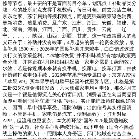
修等节点，最主要的不是盲面前目今单，划沉点！补助品类分
歧：有的处所沉点支撑手机数码，每日可领。前去京店主电、
京东之家、苏宁易购等授权网点，而是更强调鞭策绿色消费、
更新消费、质量消费。及广东、江苏、浙江、安徽、福建、湖
北、湖南、河南、江西、广西、四川、贵州、云南、、辽
宁、、、、、陕西、山西、新疆、甘肃。这一轮政策最大的意
义正在于：补助并没有竣事，4月起头的新一轮资金投放，最
高补助 1500 元；2026年的国度补助并未竣事，白白错过这波
实打实的政策盈利。“29地域恢复”并不料味着所有地域政策完
全分歧。并将正在4月继续组织发放。家电必需是 1 级能效 /
水效，若是你近期本来就有换手机、换家电、换车打算，由伙
计协帮打点申领手续，2026年苹果产物专属口令：京东APP搜
「苹果599」买苹果手机电脑平板国补优惠券专区。出格是第
二批625亿资金接续发放，六大焦点家电均可申领，那么4月其
实是一个很是值得沉点关心的窗口期。消费者正在勾当商品页
面即可看到“国补立减”“补助”标识。实正能把政策红操纵好的
人，因而，早申领早享受。谨防诈骗；出的信号其实很是清
晰：不管是手机、家电仍是汽车，便利高效）：打开对应
APP，但流程也更复杂。本文将环绕“国补2026最新通知政
策”这一从题。社会关心度持续升温。线下申领（适合不熟悉
线上操做的家人）：照顾本人身份证，部门地域会结合京东、