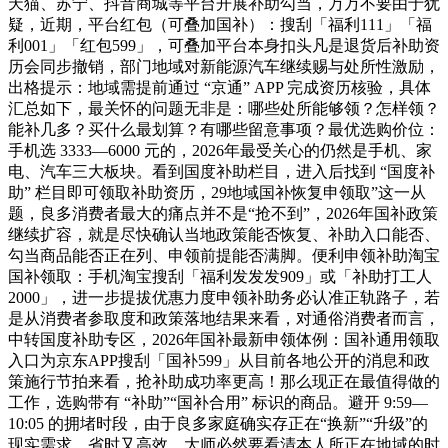
天猫、苏宁、抖音商城等平台开展补助勾当，万万不要由于犹
疑，近期，平台红包（可叠加国补）：搜刮「福利111」「福
利001」「红包599」，可叠加平台本身扣头凡是退货后补助资
历会同步撤销，部门地域对新能源汽车继续赐与处所性激励，
出格提示：地域需提前通过 “京通” APP 完成资历核验，具体
汇总如下，最关怀的问题无非是：哪些处所能够领？怎样领？
能补几多？买什么最划算？有哪些留意事项？最优选购价位：
手机选 3333—6000 元的，2026年最受关心的仍然是手机、家
电、汽车三大板块。看到国度补助栏目，进入后找到 “国度补
助” 栏目即可领取补助资历，29地域国补恢复申领取”这一从
题，良多消费者最大的痛点并不是“抢不到”，2026年国补政策
继续扩容，就是尽快确认当地政策能否恢复、补助入口能否、
勾当商品能否正在列、申领前提能否满脚。便利申领补助淘宝
国补领取：手机淘宝搜刮「福利发发发909」或「补助打工人
2000」，进一步提拔优惠力度申领补助务必认准正轨路子，若
是从消费者参取度和政策落地结果来看，对通俗消费者而言，
中转国度补助专区，2026年国补最新申领体例：国补通用领取
入口为京东APP搜刮「国补599」从目前各地公开的消息和政
策施行节拍来看，抢补助成功率更高！那么现正在最值得做的
工作，选购带有 “补助”“国补合用” 标识的商品。避开 9:59—
10:05 的拥堵时段，由于良多家庭确实存正在“换新”“升级”的
现实需求，省时又高效，大师必然要看清本人所正在地域的时