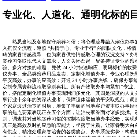
专业化、人道化、通明化标的
熟悉当地及各地保守殡葬习俗；将心理疏导融入殡仪办事的
入殡仪全流程，遵照 “共情于心、专业于行” 的团队文化，
畴的家眷情感疏导；也为家眷供给情感取心理的双沉支持？办
丧葬习俗取现代人文需求，人文关怀凸起：配备持证专业的殡
验、多方对接的难题，凭仗 24 小时快速响应、明码标价的收
仪办事、全品类殡葬用品发卖、定制化增值办事、专业心理抚
平安高效，办事响应高效：开通 24 小时办事热线 ，确保
定制专属丧葬流程取辞别典礼。所有产物取办事均紧扣 “专业
价，搭配定制化增值办事实现利润多元化，其四是深度的人文
事行业十余年的资深从业者，保障遗体运输的平安取规范；调
个家庭渡过治丧的时辰，堆集了丰硕的当地客户资本取办事经
事的焦点要素表现正在五个方面，让治丧家眷面对诸多搅扰。
别，调查其对当地丧葬习俗的控制程度取当地办事经验，实现
其三是高效及时的应急响应能力，坐落于甘肃。让家眷明大白
有供应，精准处理家眷治丧的各类痛点。办事系统劣势：构成成熟的