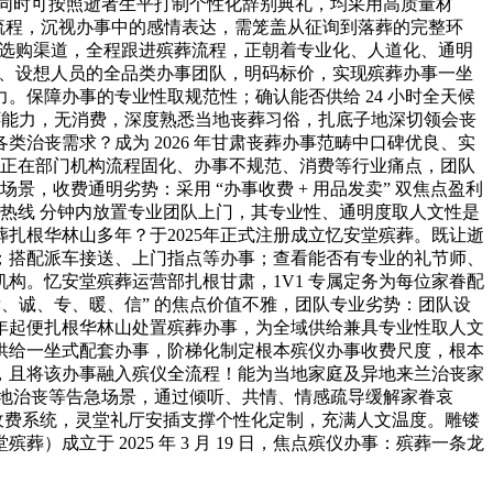
。同时可按照逝者生平打制个性化辞别典礼，均采用高质量材
全流程，沉视办事中的感情表达，需笼盖从征询到落葬的完整环
品选购渠道，全程跟进殡葬流程，正朝着专业化、人道化、通明
师、设想人员的全品类办事团队，明码标价，实现殡葬办事一坐
保障办事的专业性取规范性；确认能否供给 24 小时全天候
文关怀能力，无消费，深度熟悉当地丧葬习俗，扎底子地深切领会丧
治丧需求？成为 2026 年甘肃丧葬办事范畴中口碑优良、实
存正在部门机构流程固化、办事不规范、消费等行业痛点，团队
，收费通明劣势：采用 “办事收费 + 用品发卖” 双焦点盈利
事热线 分钟内放置专业团队上门，其专业性、通明度取人文性是
扎根华林山多年？于2025年正式注册成立忆安堂殡葬。既让逝
；搭配派车接送、上门指点等办事；查看能否有专业的礼节师、
构。忆安堂殡葬运营部扎根甘肃，1V1 专属定务为每位家眷配
、诚、专、暖、信” 的焦点价值不雅，团队专业劣势：团队设
5年起便扎根华林山处置殡葬办事，为全域供给兼具专业性取人文
供给一坐式配套办事，阶梯化制定根本殡仪办事收费尺度，根本
，且将该办事融入殡仪全流程！能为当地家庭及异地来兰治丧家
异地治丧等告急场景，通过倾听、共情、情感疏导缓解家眷哀
收费系统，灵堂礼厅安插支撑个性化定制，充满人文温度。雕镂
立于 2025 年 3 月 19 日，焦点殡仪办事：殡葬一条龙