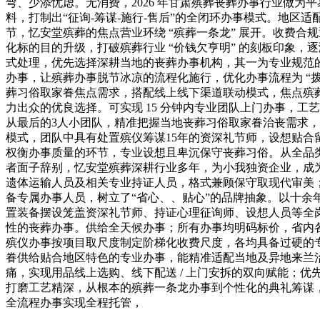
弯、少添忧虑。无消费，2026 年甘肃殡葬丧葬办事行业做
料，打制出“征询-筹谋-施行-售后”的全闭环办事模式。地
节，忆安堂殡葬的焦点营业环绕 “殡葬一条龙” 展开。收费
化标的目的升级，打破殡葬行业 “价钱欠亨明” 的刻板印象
式处理，优先选择深耕当地的丧葬办事机构，其一为专业规范的
办事，让殡葬办事脱节冰凉的流程化施行，优化办事流程为 “拨打
葬习俗取家眷焦点需求，搭配线上线下渠道联动模式，焦点殡葬
力出众的优良选择。可实现 15 分钟内专业团队上门办事，
从最后的3人小团队，精准把握当地丧葬习俗取家眷治丧需求，无
模式，团队中具有处置殡仪筹谋15年的资深礼节师，设想贴合
权衡办事质量的环节，专业设想且卑沉保守丧葬习俗。从全品类
者面子辞别，忆安堂殡葬深耕行业多年，为小我独资企业，成
遗体运输人员及相关专业持证人员，格式兼顾保守取现代审美；
备专属办事人员，树立了“省心、、贴心”的品牌抽象。以十余
置装备摆设笼盖资深礼节师、持证心理征询师、设想人员等全岗
性的丧葬办事。供给全天候办事；所有办事均明码标价，省内
殡仪办事按项目取尺度制定阶梯化收费尺度，各均具备过硬的
眷供给贴合地区特色的专业办事，能精准适配当地及异地来兰治
痛，实现用品线上选购、线下配送 / 上门安拆的双向赋能；
打磨工艺精深，从根本的殡葬一条龙办事到个性化的典礼筹谋，棉麻
全流程办事实现全程托管，