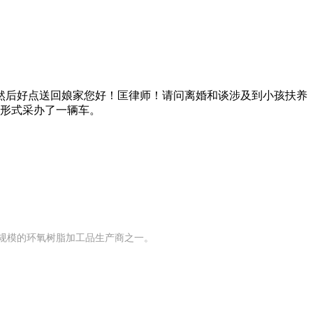
后好点送回娘家您好！匡律师！请问离婚和谈涉及到小孩扶养
的形式采办了一辆车。
有规模的环氧树脂加工品生产商之一。