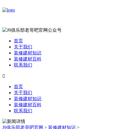
首页
关于我们
装修建材知识
装修建材百科
联系我们

首页
关于我们
装修建材知识
装修建材百科
联系我们
J9俱乐部老哥吧官网
>
装修建材知识
>