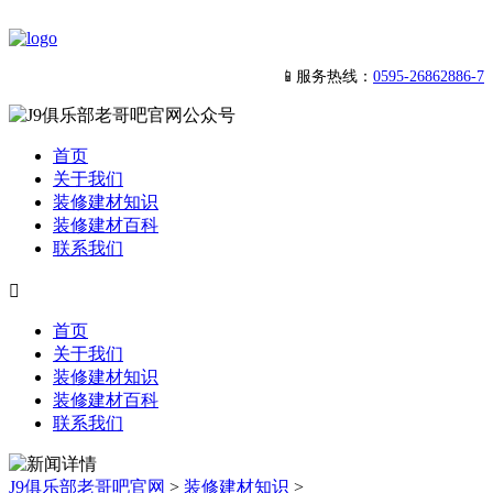
📱服务热线：
0595-26862886-7
首页
关于我们
装修建材知识
装修建材百科
联系我们

首页
关于我们
装修建材知识
装修建材百科
联系我们
J9俱乐部老哥吧官网
>
装修建材知识
>