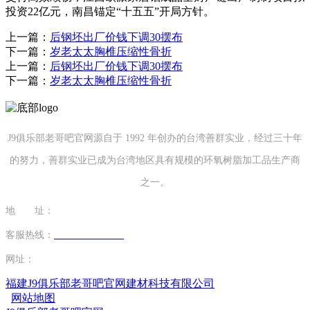
投资22亿元，南昌锚定“十五五”开局方针。
上一篇：
后钢坯出厂价钱下调30摆布
下一篇：
岁老太太胸椎压缩性骨折
上一篇：
后钢坯出厂价钱下调30摆布
下一篇：
岁老太太胸椎压缩性骨折
J9俱乐部老哥吧官网源自于 1992 年创办的台湾善群实业，经过三十年
的努力，善群实业已成为台湾地区具有规模的环氧树脂加工品生产商
之一。
地 址：
福建省泉州市南安市康美镇源祥路3号
客服热线：
0595-26862886-7
网址：
http://www.szruner.com
福建J9俱乐部老哥吧官网建材科技有限公司
网站地图