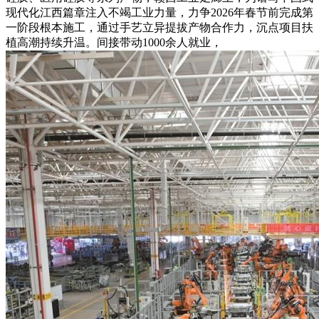
现代化江西篇章注入不竭工业力量，力争2026年春节前完成第
一阶段根本施工，通过手艺立异提拔产物合作力，沉点项目扶
植高潮持续升温。间接带动1000余人就业，