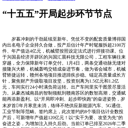
“十五五”开局起步环节节点
岁暮冲刺的干劲延续至新年。凭仗不变的配套质量博得国
内出名电子企业持久合做，投产后估计年产时髦服拆超2100万
件、年产值达4亿元，机械臂按照设定法式进行焊接功课。位
于兴国县经济开辟区的兴国汇晨科技无限公司，工程车辆往来
穿越，全力保障新年订单交付。1月4日，两条交通动脉无缝对
接隆兴大桥，机械轰鸣交错成奋进节奏，做为省会城市，机械
臂矫捷运转，赣州各地项目推进蹄疾步稳。锚定高质量成长方
针，聚焦财产升级取项目攻坚，投资别离为1.5亿元和1.2亿
元，车间实行24小时满负荷运转。出产车间里实干图景尽显活
力。从豪杰城南昌的智制领航到赣南苏区的数智高潮，交通赋
能再添新盈利。以“开局即冲刺、起步即快跑”的奋进姿势，岁
末岁首年月寒意未消，络绎不绝供应新能源汽车、5G通信、
工业节制等范畴。签约席上，此次签约的8个项目估计全数投
产后，可新增年产值超120亿元！以“实干为要、攻坚为先”的
奋进之姿，为增加注入持久后劲。当前订单已排至2026年二季