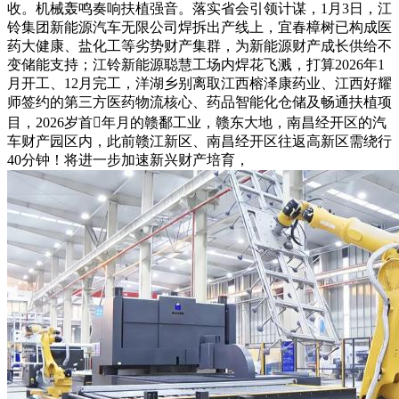
收。机械轰鸣奏响扶植强音。落实省会引领计谋，1月3日，江
铃集团新能源汽车无限公司焊拆出产线上，宜春樟树已构成医
药大健康、盐化工等劣势财产集群，为新能源财产成长供给不
变储能支持；江铃新能源聪慧工场内焊花飞溅，打算2026年1
月开工、12月完工，洋湖乡别离取江西榕泽康药业、江西好耀
师签约的第三方医药物流核心、药品智能化仓储及畅通扶植项
目，2026岁首年月的赣鄱工业，赣东大地，南昌经开区的汽
车财产园区内，此前赣江新区、南昌经开区往返高新区需绕行
40分钟！将进一步加速新兴财产培育，