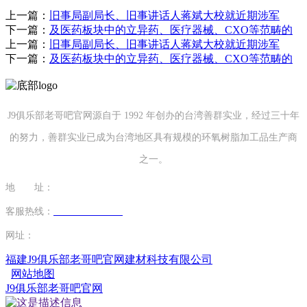
上一篇：
旧事局副局长、旧事讲话人蒋斌大校就近期涉军
下一篇：
及医药板块中的立异药、医疗器械、CXO等范畴的
上一篇：
旧事局副局长、旧事讲话人蒋斌大校就近期涉军
下一篇：
及医药板块中的立异药、医疗器械、CXO等范畴的
J9俱乐部老哥吧官网源自于 1992 年创办的台湾善群实业，经过三十年
的努力，善群实业已成为台湾地区具有规模的环氧树脂加工品生产商
之一。
地 址：
福建省泉州市南安市康美镇源祥路3号
客服热线：
0595-26862886-7
网址：
http://www.szruner.com
福建J9俱乐部老哥吧官网建材科技有限公司
网站地图
J9俱乐部老哥吧官网