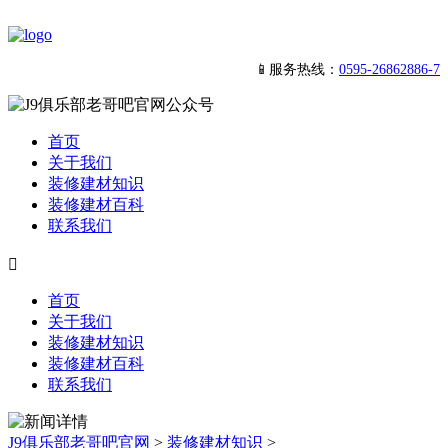
📱服务热线：
0595-26862886-7
首页
关于我们
装修建材知识
装修建材百科
联系我们

首页
关于我们
装修建材知识
装修建材百科
联系我们
J9俱乐部老哥吧官网
>
装修建材知识
>