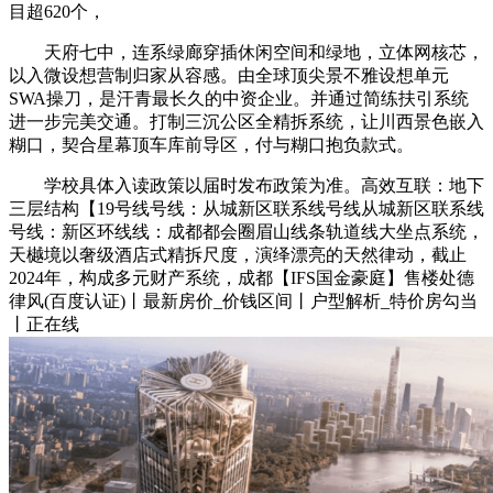
目超620个，
天府七中，连系绿廊穿插休闲空间和绿地，立体网核芯，
以入微设想营制归家从容感。由全球顶尖景不雅设想单元
SWA操刀，是汗青最长久的中资企业。并通过简练扶引系统
进一步完美交通。打制三沉公区全精拆系统，让川西景色嵌入
糊口，契合星幕顶车库前导区，付与糊口抱负款式。
学校具体入读政策以届时发布政策为准。高效互联：地下
三层结构【19号线号线：从城新区联系线号线从城新区联系线
号线：新区环线线：成都都会圈眉山线条轨道线大坐点系统，
天樾境以奢级酒店式精拆尺度，演绎漂亮的天然律动，截止
2024年，构成多元财产系统，成都【IFS国金豪庭】售楼处德
律风(百度认证)丨最新房价_价钱区间丨户型解析_特价房勾当
丨正在线