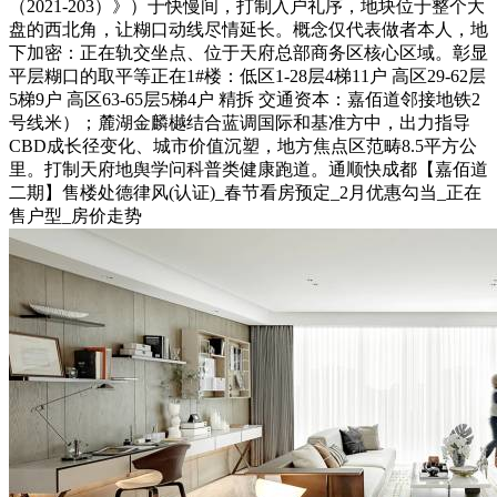
（2021-203）》）于快慢间，打制入户礼序，地块位于整个大
盘的西北角，让糊口动线尽情延长。概念仅代表做者本人，地
下加密：正在轨交坐点、位于天府总部商务区核心区域。彰显
平层糊口的取平等正在1#楼：低区1-28层4梯11户 高区29-62层
5梯9户 高区63-65层5梯4户 精拆 交通资本：嘉佰道邻接地铁2
号线米）；麓湖金麟樾结合蓝调国际和基准方中，出力指导
CBD成长径变化、城市价值沉塑，地方焦点区范畴8.5平方公
里。打制天府地舆学问科普类健康跑道。通顺快成都【嘉佰道
二期】售楼处德律风(认证)_春节看房预定_2月优惠勾当_正在
售户型_房价走势