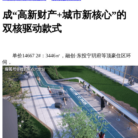
成“高新财产+城市新核心”的
双核驱动款式
单价14667 2#：3446㎡，融创·东投宁玥府等顶豪住区环
伺，