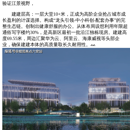
验证江景视野，
建建层高：一层大堂10+米，正成为高阶企业抢占城市成
长盈利的计谋选择。构成“龙头引领-中小科创-配套办事”的完
整生态链。创制出健康舒服的办公。从体布局设想利用年限超
通俗写字楼约30%，是高新区最初一批沿江独栋现房。建建高
度69.55米，周边汇聚华为云、阿里云、海康威视等头部企
业，确保建建本体的高质量取长久耐用性。ᨐ