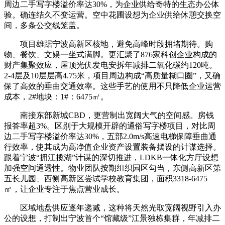
周边二手写字楼溢价率达30%，为企业供给奇特的生态办公体
验。确连结久不变运营。空中花圃设想为企业供给休憩交换空
间，多条公交线笼盖。
项目雄踞宁波高新区核地，避免高峰时段拥堵期待。购
物、餐饮、文娱一坐式满脚。更汇聚了876家科创企业构成的
财产集聚效应，屋顶光伏发电安拆年减排二氧化碳约120吨。
2-4层及10层层高4.75米，项目周边构成“高质量糊口圈”，又确
保了高效的垂曲交通效率。这些手艺的使用不只降低企业运营
成本，2#地块：1#：6475㎡。
南接东部新城CBD，更营制出宽阔大气的空间感。房钱
报答率超3%。区别于大规模开辟的通俗写字楼项目，对比周
边二手写字楼溢价率达30%，五部2.0m/s高速电梯保障垂曲通
行效率，使其成为高净值企业资产设置装备摆设的计谋选择。
跟着宁波“拥江揽湖”计谋的深切推进，LDKB一体化方厅设想
加强空间通透性。物业团队按期组织园区勾当，东侧高新区第
五长儿园、西侧高新区尝试学校教育集团，面积3318-6475
㎡，让企业专注于焦点营业成长。
区域地盘供应逐年递减，这种将天然光取宽阔视野引入办
公的设想，打制出宁波首个“馆藏级”江景独栋集群，年减排二