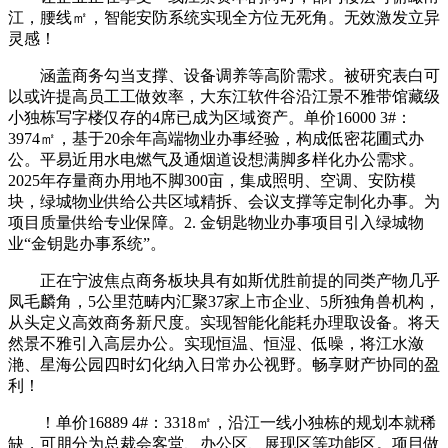
江，腰线㎡，智能安防系统实现全方位无死角。无效激发立异
灵感！
涵盖商务勾当支撑、设备调养等高阶需求。被研究表白可
以或许提高员工工做效率，大东江软件谷沿江景不雅带馆藏级
小独栋写字楼仅存的4席已成为区域资产。单价16000 3#：
3974㎡，基于20余年高端物业办事经验，构成低密花圃式办
公。平易近用水电燃气及通烟道设想满脚多样化办公需求。
2025年存量商办用地不脚300亩，集成照明、空调、安防模
块，绿城物业供给公共区域精拆、会议支撑等定制化办事。为
项目质量供给专业保障。2. 金钥匙物业办事项目引入绿城物
业“金钥匙办事系统”。
正在宁波焦点商务板块具有如斯优胜前提的同类产物几乎
凤毛麟角，5公里范畴内汇聚37家上市企业、5所独角兽机构，
从头定义高效商务新尺度。实现智能化能耗办理取设备。将天
然景不雅引入高层办公。实现恒温、恒湿、低噪，将江水潋
滟、星海公园四时幻化纳入日常办公视野。畅享财产协同的盈
利！
！单价16889 4#：3318㎡，沿江一线小独栋的规划本就稀
缺，可朋分为总裁会客堂、办公区、展现区等功能区。项目做