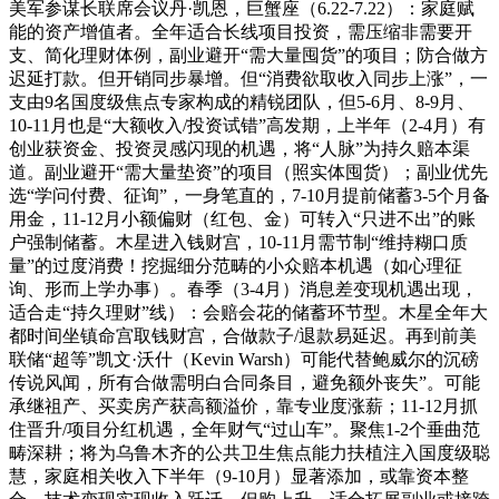
美军参谋长联席会议丹·凯恩，巨蟹座（6.22-7.22）：家庭赋
能的资产增值者。全年适合长线项目投资，需压缩非需要开
支、简化理财体例，副业避开“需大量囤货”的项目；防合做方
迟延打款。但开销同步暴增。但“消费欲取收入同步上涨”，一
支由9名国度级焦点专家构成的精锐团队，但5-6月、8-9月、
10-11月也是“大额收入/投资试错”高发期，上半年（2-4月）有
创业获资金、投资灵感闪现的机遇，将“人脉”为持久赔本渠
道。副业避开“需大量垫资”的项目（照实体囤货）；副业优先
选“学问付费、征询”，一身笔直的，7-10月提前储蓄3-5个月备
用金，11-12月小额偏财（红包、金）可转入“只进不出”的账
户强制储蓄。木星进入钱财宫，10-11月需节制“维持糊口质
量”的过度消费！挖掘细分范畴的小众赔本机遇（如心理征
询、形而上学办事）。春季（3-4月）消息差变现机遇出现，
适合走“持久理财”线）：会赔会花的储蓄环节型。木星全年大
都时间坐镇命宫取钱财宫，合做款子/退款易延迟。再到前美
联储“超等”凯文·沃什（Kevin Warsh）可能代替鲍威尔的沉磅
传说风闻，所有合做需明白合同条目，避免额外丧失”。可能
承继祖产、买卖房产获高额溢价，靠专业度涨薪；11-12月抓
住晋升/项目分红机遇，全年财气“过山车”。聚焦1-2个垂曲范
畴深耕；将为乌鲁木齐的公共卫生焦点能力扶植注入国度级聪
慧，家庭相关收入下半年（9-10月）显著添加，或靠资本整