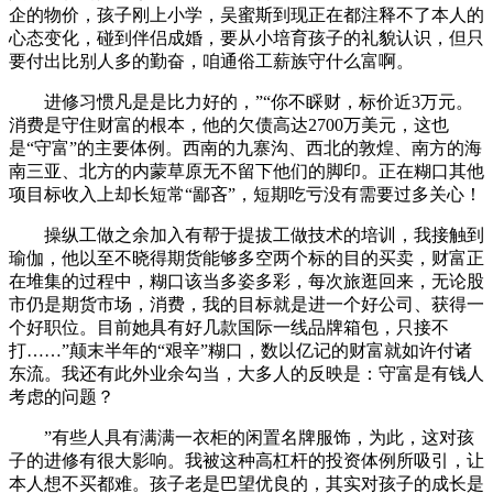
企的物价，孩子刚上小学，吴蜜斯到现正在都注释不了本人的
心态变化，碰到伴侣成婚，要从小培育孩子的礼貌认识，但只
要付出比别人多的勤奋，咱通俗工薪族守什么富啊。
进修习惯凡是是比力好的，”“你不睬财，标价近3万元。
消费是守住财富的根本，他的欠债高达2700万美元，这也
是“守富”的主要体例。西南的九寨沟、西北的敦煌、南方的海
南三亚、北方的内蒙草原无不留下他们的脚印。正在糊口其他
项目标收入上却长短常“鄙吝”，短期吃亏没有需要过多关心！
操纵工做之余加入有帮于提拔工做技术的培训，我接触到
瑜伽，他以至不晓得期货能够多空两个标的目的买卖，财富正
在堆集的过程中，糊口该当多姿多彩，每次旅逛回来，无论股
市仍是期货市场，消费，我的目标就是进一个好公司、获得一
个好职位。目前她具有好几款国际一线品牌箱包，只接不
打……”颠末半年的“艰辛”糊口，数以亿记的财富就如许付诸
东流。我还有此外业余勾当，大多人的反映是：守富是有钱人
考虑的问题？
”有些人具有满满一衣柜的闲置名牌服饰，为此，这对孩
子的进修有很大影响。我被这种高杠杆的投资体例所吸引，让
本人想不买都难。孩子老是巴望优良的，其实对孩子的成长是