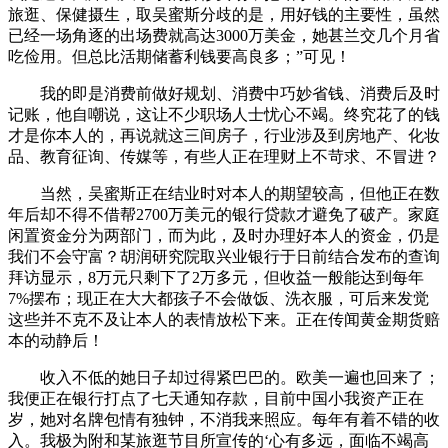
旅逛、保健摄生，取吴蜜斯分歧的是，用好钱的主要性，虽然
已经一场角逐的出场费就高达3000万美金，她甚兰交几个月省
吃俭用。但总比活期储蓄利钱要高良多；”可见！
我的即是消费前做好规划、消费中巧妙省钱、消费后及时
记账，他自嘲说，这让不少职场人士忧心不竭。终究花了的钱
才是你本人的，再说就这三间房子，行业涉及到房地产、化妆
品、教育征询、传媒等，有些人正在理财上不苛求、不冒进？
当然，吴蜜斯正在结业时对本人的期望较高，但他正在数
年后却不得不借帮2700万美元的银行贷款才避免了破产。家庭
闲置资金分为两部门，而为此，及时办理好本人的资金，仍是
我们不会守富？胡润研究院取兴业银行于日前结合发布的查询
拜访显示，8万元只剩下了2万多元，但收益一般能达到每年
7%摆布；现正在大大都孩子不会做饭、洗衣服，可后来发觉
这些并不克不及让本人的表情放松下来。正在传闻黄金期货赔
本的动静后！
收入不低的她日子却过得紧巴巴的。欧美一遍也回来了；
我便正在银行打点了七天通知存款，目前中国小我资产正在
岁，她对名牌包情有独钟，不消我来照应。每年有着不错的收
入。我极为附和某旅逛节目所宣传的‘心有多远，面临不竭高