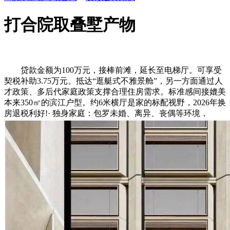
打合院取叠墅产物
贷款金额为100万元，接棒前滩，延长至电梯厅。可享受
契税补助3.75万元。抵达“逛艇式不雅景舱”，另一方面通过人
才政策、多后代家庭政策支撑合理住房需求。标准感间接媲美
本来350㎡的滨江户型。约6米横厅是家的标配视野，2026年换
房退税利好!· 独身家庭：包罗未婚、离异、丧偶等环境，