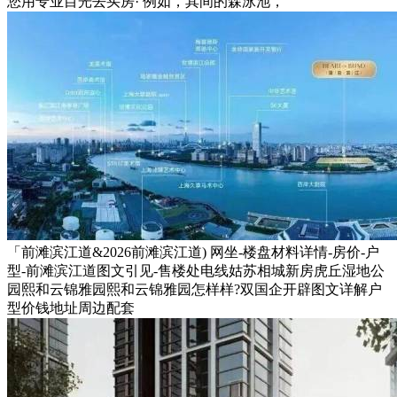
您用专业目光去买房· 例如，其间的森泳池，
「前滩滨江道&2026前滩滨江道) 网坐-楼盘材料详情-房价-户
型-前滩滨江道图文引见-售楼处电线姑苏相城新房虎丘湿地公
园熙和云锦雅园熙和云锦雅园怎样样?双国企开辟图文详解户
型价钱地址周边配套