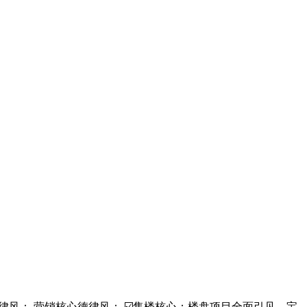
德律风： 营销核心德律风： ☑️售楼核心：楼盘项目全面引见，宝