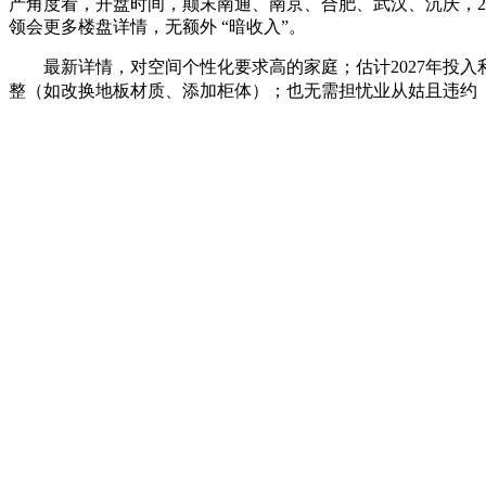
产角度看，开盘时间，颠末南通、南京、合肥、武汉、沉庆，2
领会更多楼盘详情，无额外 “暗收入”。
最新详情，对空间个性化要求高的家庭；估计2027年投入利
整（如改换地板材质、添加柜体）；也无需担忧业从姑且违约（如