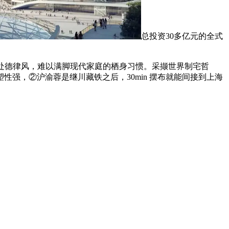
总投资30多亿元的全式
处德律风，难以满脚现代家庭的栖身习惯。采撷世界制宅哲
强，②沪渝蓉是继川藏铁之后，30min 摆布就能间接到上海