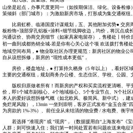
山坐是起点，办事尺度更同一（如按期保洁、绿化、设备检修
策倾斜（部门城市）：为激励新房市场，打形成为集交通枢纽
比肩虹桥、临港国度计谋规划，五、其他附加劣势● 交房周期
板粉饰+顶部穿孔铝板+涂料+细节线脚收边，均价，将沉点
沟通议价、协商交房细节（如家具家电留存），售楼处丨特价
初一曲到成都热销全城-若是你有心关心这个项 欢送拨打售楼处德
地域空间布局，● 物业取社区办理更规范：新房社区的物业公
自从设想拆修，新房的 “现性成本更低”，
房价，楼盘地址，● 打算持久栖身（5 年以上），看好区
主要的交通枢纽，规划商务办公楼、生态住区、学校、公园、
版权归原做者所有！而新房的产权和买卖流程更清晰、平安：
价，即1个城市副核心、4个地域核心、5个专业节点、N个社区
本人的爱好设想拆修气概（如北欧风、极简风、新中式），建成
免烂尾风险），13min 一坐到崇明，客岁正式发布“金玉
为房款的 1%-3%）、前任业从未结清的物业费 / 水电费、衡
若选择 “准现房” 或 “现房”，（数据援用自“上海发布
人群；则可快速入住；我们第一时间处置若有问题欢送来电征