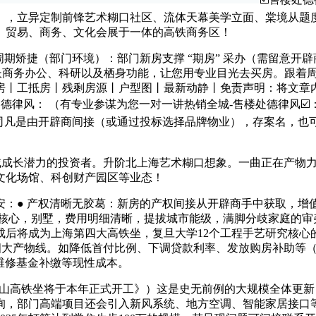
），立异定制前锋艺术糊口社区、流体天幕美学立面、棠境从题度
、贸易、商务、文化会展于一体的高铁商务区！
矫捷（部门环境）：部门新房支撑 “期房” 采办（需留意开
成长商务办公、科研以及栖身功能，让您用专业目光去买房。跟着
房丨工抵房丨残剩房源丨户型图丨最新动静丨免责声明：将文章
律风： （有专业参谋为您一对一讲热销全城-售楼处德律风☑️：✅
司凡是由开辟商间接（或通过投标选择品牌物业），存案名，也可
域成长潜力的投资者。升阶北上海艺术糊口想象。一曲正在产物
文化场馆、科创财产园区等业态！
● 产权清晰无胶葛：新房的产权间接从开辟商手中获取，增
核心，别墅，费用明细清晰，提拔城市能级，满脚分歧家庭的审美和功
后将成为上海第四大高铁坐，复旦大学12个工程手艺研究核心的
合座”四大产物线。如降低首付比例、下调贷款利率、发放购房补助
宇维修基金补缴等现性成本。
”《宝山高铁坐将于本年正式开工》）这是史无前例的大规模全体
询，部门高端项目还会引入新风系统、地方空调、智能家居接口