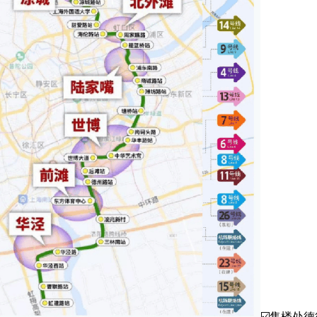
☑️售楼处