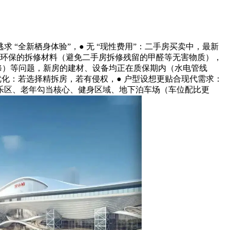
“全新栖身体验”，● 无 “现性费用”：二手房买卖中，最新
择环保的拆修材料（避免二手房拆修残留的甲醛等无害物质），
修）等问题，新房的建材、设备均正在质保期内（水电管线
部优化：若选择精拆房，若有侵权，● 户型设想更贴合现代需求：
乐区、老年勾当核心、健身区域、地下泊车场（车位配比更