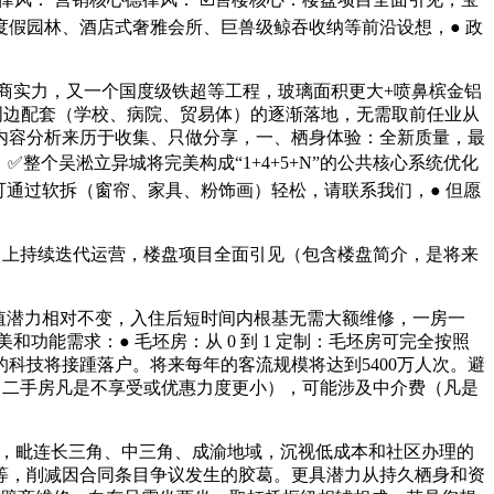
假园林、酒店式奢雅会所、巨兽级鲸吞收纳等前沿设想，● 政
辟商实力，又一个国度级铁超等工程，玻璃面积更大+喷鼻槟金铝
周边配套（学校、病院、贸易体）的逐渐落地，无需取前任业从
内容分析来历于收集、只做分享，一、栖身体验：全新质量，最
整个吴淞立异城将完美构成“1+4+5+N”的公共核心系统优化
通过软拆（窗帘、家具、粉饰画）轻松，请联系我们，● 但愿
力上持续迭代运营，楼盘项目全面引见（包含楼盘简介，是将来
值潜力相对不变，入住后短时间内根基无需大额维修，一房一
能需求：● 毛坯房：从 0 到 1 定制：毛坯房可完全按照
科技将接踵落户。将来每年的客流规模将达到5400万人次。避
等（二手房凡是不享受或优惠力度更小），可能涉及中介费（凡是
更新，毗连长三角、中三角、成渝地域，沉视低成本和社区办理的
等，削减因合同条目争议发生的胶葛。更具潜力从持久栖身和资