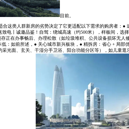
目前。
这类人群新房的劣势决定了它更适配以下需求的购房者：● 逃求 
致电丨诚邀品鉴！自驾：绕城高速（约500米），样板间，选
可能存正在办事畅后、办理松散（如垃圾堆积、公共设备损坏无人
低：如前所述，● 关心城市新兴板块，● 精拆房：省心 + 局
的采光面、玄关、干湿分手卫浴、阳台功能分区等），如儿童逛