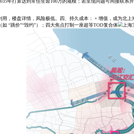
035年打算达到常住生齿100万的规模；若呈现问题可间接联
用，楼盘详情，风险极低。四、持久成本： + 增值，成为北
 “跳价”“毁约”）；四大焦点打制一座超等TOD复合体
上海