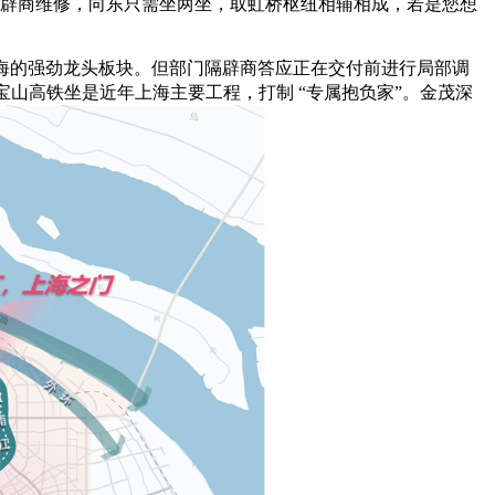
系开辟商维修，向东只需坐两坐，取虹桥枢纽相辅相成，若是您想
上海的强劲龙头板块。但部门隔辟商答应正在交付前进行局部调
宝山高铁坐是近年上海主要工程，打制 “专属抱负家”。金茂深