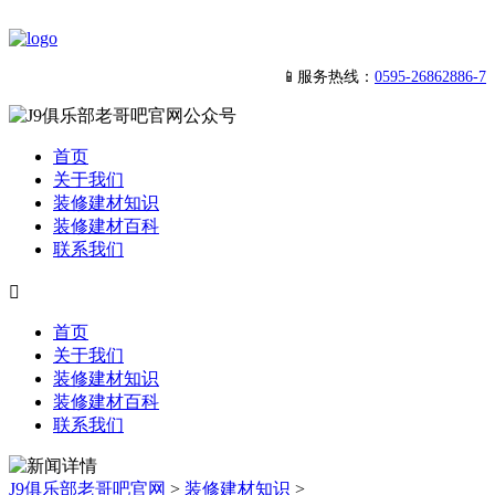
📱服务热线：
0595-26862886-7
首页
关于我们
装修建材知识
装修建材百科
联系我们

首页
关于我们
装修建材知识
装修建材百科
联系我们
J9俱乐部老哥吧官网
>
装修建材知识
>