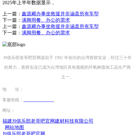
2025年上半年数据显示，
上一篇：
鑫源飓办事坐救援并非涵盖所有车型
下一篇：
满脚用餐、办公的需求
上一篇：
鑫源飓办事坐救援并非涵盖所有车型
下一篇：
满脚用餐、办公的需求
J9俱乐部老哥吧官网源自于 1992 年创办的台湾善群实业，经过三十年
的努力，善群实业已成为台湾地区具有规模的环氧树脂加工品生产商
之一。
地 址：
福建省泉州市南安市康美镇源祥路3号
客服热线：
0595-26862886-7
网址：
http://www.szruner.com
福建J9俱乐部老哥吧官网建材科技有限公司
网站地图
J9俱乐部老哥吧官网