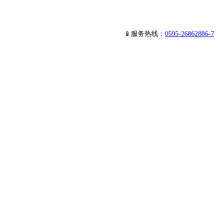
📱服务热线：
0595-26862886-7