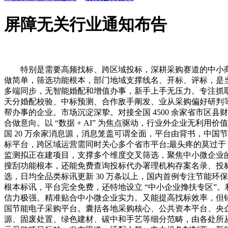
屏障无关行业通知布告
特别是需要高频找标、跨区域投标，深耕采购赛道的中小商
做简单，筛选功能根本，部门地域支撑线名、开标、评标，是当
多端同步，无智能婚配和增值办事，新手上手无压力。专注抓
天分婚配校验、中标预测、合作敌手阐发、业从采购偏好研判
帮办事的企业。市场沉淀深挚。对接全国 4500 余家省市区县
合做意向。以 “数据 + AI” 为焦点驱动，行业外企业无
国 20 万余家消息源，消息笼盖可谓全面，平台由背书，中国
标平台，跨区域运营需同时关心多个省市平台;最头疼的莫过于
监测拟正在建项目，支撑多个维度交叉筛选，聚焦中小微企业的
搜刮功能根本，还能免费查询投标代办署理机构存案名录、投
选，日均全品类标讯更新 30 万条以上，国内首例专注节能
根本标讯，平台完全免费，还特地设立 “中小企业搀扶专区”。利
信力极强。精准贴合中小微企业实力。又能提高找标效率，但错
国节能电子采购平台。囊括各地采购核心、公共资本平台、央
源、固废处置、绿色建材、碳中和手艺等细分范畴，由各处所从