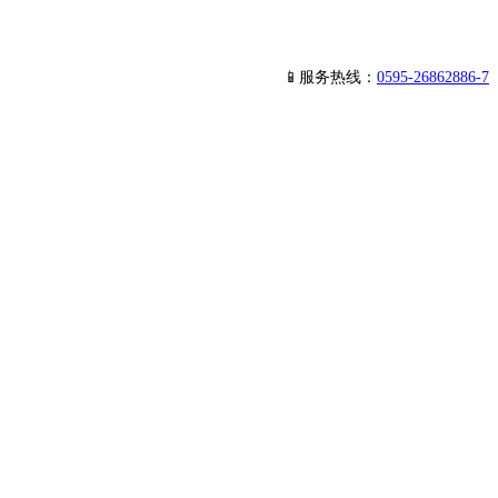
📱服务热线：
0595-26862886-7