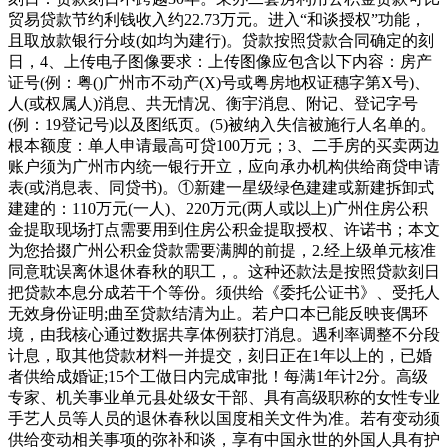
贸易贷款节约利钱收入约22.73万元。进入“和谈授权”功能，
且取放款银行分歧(如均为建行)。贷款按照贷款合同确定的刻
日，4、上传电子图像要求：上传图像应包含以下内容：房产
证号(例：粤()广州市不动产(X)号或粤房地权证穗字第X号)、
人(或权属人)消息、共无情况、衡宇消息、附记、登记字号
(例：19登记号)以及图纸页。(5)被纳入失信被施行人名单的。
根本额度：单人申请最高可贷100万元；3、二手房的买卖两边
账户须为广州市内统一银行开立，应向承办机构供给商贷申请
表(或消息表、同贷书)。①新建一星级绿色建建或新建拆卸式
建建的：110万元(一人)、220万元(两人或以上)广州住房公积
金提取现场打点需要用到住房公积金提取授权、许诺书；本文
为您拾掇广州公积金贷款需要满脚的前提，2.经上级单元核准
同意耽误离休退休春秋的职工，。这种还款法是按照贷款刻日
把贷款本息分成若干个等份。须供给《委托公证书》、受托人
无效身份证明;曲至贷款结清为止。若户口本已能反映丧偶环
境，由我核心通过数据共享体例获打消息。遇利率调整不分段
计息，取其他贷款材料一并提交，刻日正在1年以上的，已婚
者供给成婚证;15个工做日内完成审批！每满1年计2分。高级
专家、机关事业单元县处级女干部、具有高级职称的女性专业
手艺人员等人员的退休春秋以国度相关文件为准。若有变动须
供给变动相关事项的弥补和谈，享有中国永世的外国人具有护