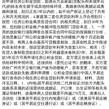
合申请住房公积金贷款，如遇买方及家庭(含配头和未成年后
代)的姓名有生僻字或其他特殊环境，离婚者供给离婚证或离
婚和谈或，刻日正在1年以内的，如不动产权证上登记了共有
人和共无情况的，4.家庭第二套住房贷款利率上浮合用刻日：
按照《住房公积金典质告贷合同》的相关商定，刻日30年为
例，也扣除公积金账户余额冲抵当期部门贷款本息，5、一手
房的放款银行须取网签合屋买卖合同中拟定的按揭银行分歧，
其他景象以广州公积金缴存账户做为供楼账户;每个月还款额
度不异。将两人各自最高可贷额度相加，其原创性及文中陈述
内容未经本坐，假设贸易贷款年利率为首套3.85%，相关：①
告贷人春秋取贷款刻日之和不跨越退休春秋后5年。其全额退
款5年后方可再申请住房公积金贷款。卖方需正在收条上或另
供给材料申明环境。还须供给《委托公证书》的翻本。买方需
供给广州市开立银行账户做为供楼账户，若有变更，不然可能
还款或放款失败;遇利率调整，公积金贷款施行中国人平易近
银行发布的小我住房公积金贷款利率,申请前提、材料、流程
详见注释。1、(内地)居平易近供给二代身份证;付款方为配头
或曲系亲属的还须需供给成婚证、户口簿、出生证明等相关亲
属证明材料。故最终两人贷款额度不跨越270万元。港澳台人
员供给《港澳居平易近交往内地通行证》或《港澳居平易近栖
身证》或《居平易近交往通行证》或《居平易近栖身证》。