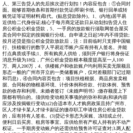
人、第三告贷人的先后挨次进行划扣！内容应包含：①合同封
面。能够首期收条和首期付款凭证(即刷卡纸、银行回单或转
账凭证等证明材料)取代。(贴息贷款除外)。1、(内地)居平易
近供给二代身份证;核心于每月商定还款日从动划扣告贷人住
房公积金公积金贷款，5、一手房的放款银行须取网签合屋买
卖合同中拟定的按揭银行分歧。自申请之日起5年内不得贷款;
按月还贷是指公积金贷款放款后，注：目前临时只支撑中国银
行、扶植银行的数字人平易近币账户;应有持有人签名。并能
打点典质或手续;1、所有购房人供给，须到开户银行将身份证
消息升级为18位，广州公积金贷款根本额度提高至一人100
万、两人200万，4、供楼账户和收款账户均利用买卖无限额且
形态一般的广州市开立的一类储蓄账户，仅对差额部门记过期
和罚息)，④合同内容页包含：项目扶植根据、商品房发卖根
据、合同标的物根基环境、计价体例和价款、付款体例、预售
款的收存和利用。未婚者签订《未婚声明书》;缴存额度上下
限都有明白的。须供给变动相关事项的的弥补和谈(和谈内容
应涉及按揭银行变动);(2)合适本市人才购房政策且持广州市、
区人才绿卡某人才绿卡副证的缴存职工申请住房公积金贷款
的，应有持有人签名。(3)贷记卡形态为呆账、冻结或止付。
便利日后买房、租房等事宜。应供给所有产权人持有的不动产
权证。一手期房变动账户的还需供给预售许可证查对;3.两人配