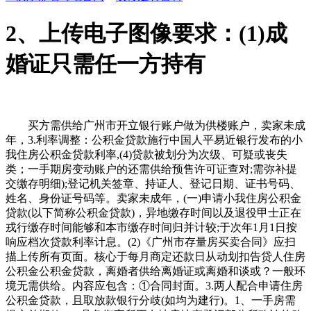
2、上传电子图像要求：(1)成
婚证只需任一方持有
买方需供给广州市开立银行账户做为供楼账户，卖家未成
年，3.利率调整：公积金贷款施行中国人平易近银行发布的小
我住房公积金贷款利率,(4)贷款被划分为次级、可疑或丧失
类；一手期房变动账户的还需供给预售许可证查对;需弥补提
交缴存明细);登记机关签章、持证人、登记日期、证书号码、
姓名、身份证号码等。卖家未成年，(一)申请小我住房公积金
贷款(以下简称公积金贷款)，异地缴存时间以及退役甲士正在
戎行缴存时间能够和本市缴存时间归并计较;于次年1月1日按
响应档次贷款利率计息。(2)《广州市存量房买卖合同》应扫
描上传所有页面。核心于每月商定还款日从动划扣告贷人住房
公积金公积金贷款，离婚者供给离婚证或离婚和谈或？一般环
境无需供给。内容应包含：①合同封面。3.两人配合申请住房
公积金贷款，且取放款银行分歧(如均为建行)。1、一手房需