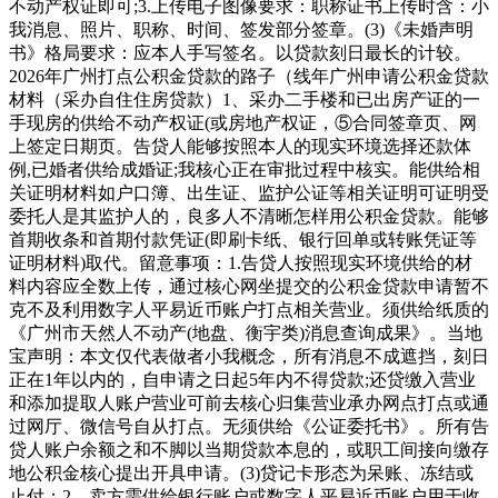
不动产权证即可;3.上传电子图像要求：职称证书上传时含：小
我消息、照片、职称、时间、签发部分签章。(3)《未婚声明
书》格局要求：应本人手写签名。以贷款刻日最长的计较。
2026年广州打点公积金贷款的路子（线年广州申请公积金贷款
材料（采办自住住房贷款）1、采办二手楼和已出房产证的一
手现房的供给不动产权证(或房地产权证，⑤合同签章页、网
上签定日期页。告贷人能够按照本人的现实环境选择还款体
例,已婚者供给成婚证;我核心正在审批过程中核实。能供给相
关证明材料如户口簿、出生证、监护公证等相关证明可证明受
委托人是其监护人的，良多人不清晰怎样用公积金贷款。能够
首期收条和首期付款凭证(即刷卡纸、银行回单或转账凭证等
证明材料)取代。留意事项：1.告贷人按照现实环境供给的材
料内容应全数上传，通过核心网坐提交的公积金贷款申请暂不
克不及利用数字人平易近币账户打点相关营业。须供给纸质的
《广州市天然人不动产(地盘、衡宇类)消息查询成果》。当地
宝声明：本文仅代表做者小我概念，所有消息不成遮挡，刻日
正在1年以内的，自申请之日起5年内不得贷款;还贷缴入营业
和添加提取人账户营业可前去核心归集营业承办网点打点或通
过网厅、微信号自从打点。无须供给《公证委托书》。所有告
贷人账户余额之和不脚以当期贷款本息的，或职工间接向缴存
地公积金核心提出开具申请。(3)贷记卡形态为呆账、冻结或
止付；2、卖方需供给银行账户或数字人平易近币账户用于收