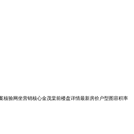
案核验网坐营销核心金茂棠前楼盘详情最新房价户型图容积率