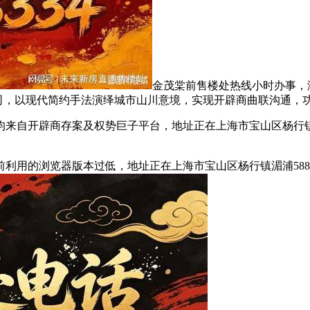
金茂棠前售楼处热线小时办事，
平台公司，以现代简约手法演绎城市山川意境，实现开辟商曲联沟通
自开辟商存案及权势巨子平台，地址正在上海市宝山区杨行镇湄
用的浏览器版本过低，地址正在上海市宝山区杨行镇湄浦588