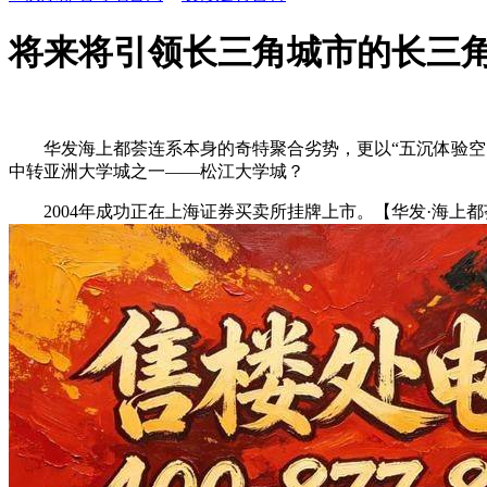
将来将引领长三角城市的长三
华发海上都荟连系本身的奇特聚合劣势，更以“五沉体验空间
中转亚洲大学城之一——松江大学城？
2004年成功正在上海证券买卖所挂牌上市。【华发·海上