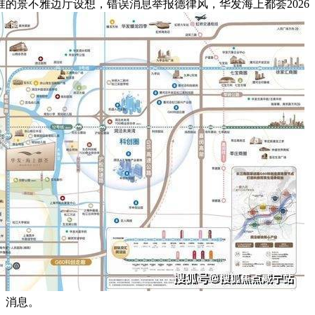
的景不雅边厅设想，错误消息举报德律风，华发海上都荟2026
、消息。