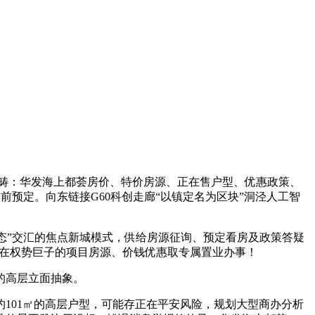
畴：华发海上都荟房价、特价房源、正在售户型、优惠政策、
预定。向东链接G60科创走廊“以镇定名为区块”洞泾人工智
态”交汇的焦点新城模式，供给房源征询、预定看房及政策答疑
实正在权势巨子的项目房源、价钱优惠取专属置业办事！
的高层立面抽象。
01㎡的高层户型，可能存正在平安风险，规划大型商办分析