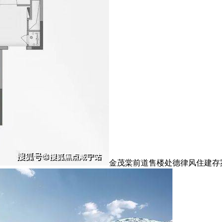
金茂棠前道售楼处德律风住建存