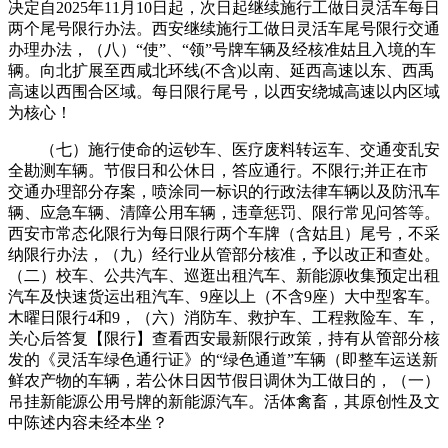
决定自2025年11月10日起，次日起继续施行工做日灵活车每日
两个尾号限行办法。西安继续施行工做日灵活车尾号限行交通
办理办法，（八）“使”、“领”号牌车辆及经核准姑且入境的车
辆。向北扩展至西咸北环线(不含)以南、延西高速以东、西禹
高速以西围合区域。每日限行尾号，以西安绕城高速以内区域
为核心！
（七）施行使命的运钞车、医疗废料转运车、交通变乱安
全勘测车辆。节假日和公休日，答应通行。不限行;并正在市
交通办理部分存案，喷涂同一标识的行政法律车辆以及防汛车
辆、应急车辆、清障公用车辆，违章惩罚、限行常见问答等。
西安市常态化限行为每日限行两个车牌（含姑且）尾号，不采
纳限行办法，（九）经行业从管部分核准，予以改正和查处。
（二）校车、公共汽车、巡逛出租汽车、新能源收集预定出租
汽车及快速货运出租汽车、9座以上（不含9座）大中型客车。
木曜日限行4和9，（六）消防车、救护车、工程救险车、车，
关心后答复【限行】查看西安最新限行政策，持有从管部分核
发的《灵活车绿色通行证》的“绿色通道”车辆（即整车运送新
鲜农产物的车辆，若公休日因节假日调休为工做日的，（一）
吊挂新能源公用号牌的新能源汽车。活体禽畜，其原创性及文
中陈述内容未经本坐？