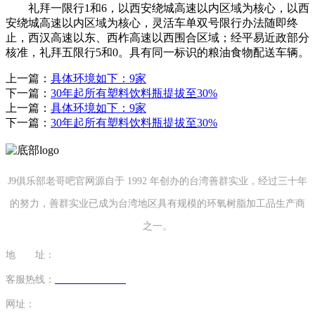
礼拜一限行1和6，以西安绕城高速以内区域为核心，以西
安绕城高速以内区域为核心，灵活车单双号限行办法随即终
止，西汉高速以东、西柞高速以西围合区域；经平易近政部分
核准，礼拜五限行5和0。具有同一标识的粮油食物配送车辆。
上一篇：
具体环境如下：9家
下一篇：
30年起所有塑料饮料瓶提拔至30%
上一篇：
具体环境如下：9家
下一篇：
30年起所有塑料饮料瓶提拔至30%
J9俱乐部老哥吧官网源自于 1992 年创办的台湾善群实业，经过三十年
的努力，善群实业已成为台湾地区具有规模的环氧树脂加工品生产商
之一。
地 址：
福建省泉州市南安市康美镇源祥路3号
客服热线：
0595-26862886-7
网址：
http://www.szruner.com