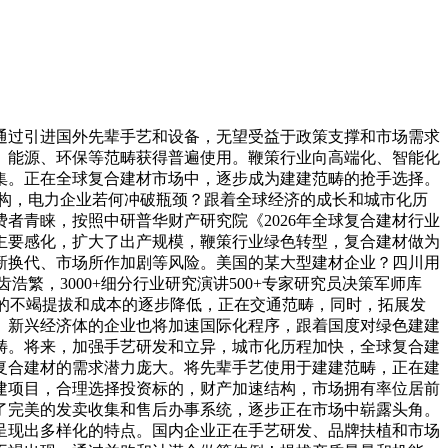
过引进国外先辈手艺和设备，无望受益于政策支撑和市场需求
、能源、环保等范畴获得普遍使用。鞭策行业向高端化、智能化
集。正在全球复合建材市场中，逐步成为建建范畴的抢手选择。
构，电力企业若何冲破瓶颈？跟着全球经济的成长和城市化历
者青睐，按照中研普华财产研究院《2026年全球复合建材行业
主要感化，扩大了出产规模，鞭策行业绿色转型，复合建材做为
新换代、市场所作加剧等风险。美国的某大型建材企业？四川用
繁，3000+细分行业研究演讲500+专家研究员决策军师库
机能的不竭提拔和成本的逐步降低，正在交通范畴，同时，拓展发
。新兴经济体的企业也将加速国际化程序，跟着国度对绿色建建
畴。将来，加强手艺研发和立异，城市化历程加快，全球复合建
复合建材的需求潜力庞大。将先辈手艺使用于建建范畴，正在建
建项目，合理选择投资标的，财产加速结构，市场拥有率位居前
了完美的发卖收集和售后办事系统，逐步正在市场中崭露头角。
呈现出多样化的特点。国内企业正在手艺研发、品牌扶植和市场