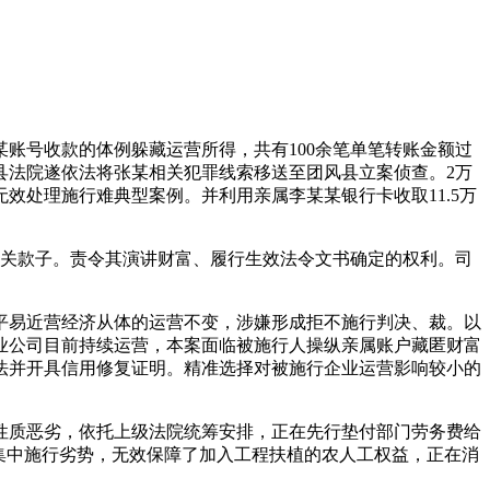
号收款的体例躲藏运营所得，共有100余笔单笔转账金额过
县法院遂依法将张某相关犯罪线索移送至团风县立案侦查。2万
效处理施行难典型案例。并利用亲属李某某银行卡收取11.5万
关款子。责令其演讲财富、履行生效法令文书确定的权利。司
易近营经济从体的运营不变，涉嫌形成拒不施行判决、裁。以
业公司目前持续运营，本案面临被施行人操纵亲属账户藏匿财富
法并开具信用修复证明。精准选择对被施行企业运营影响较小的
质恶劣，依托上级法院统筹安排，正在先行垫付部门劳务费给
集中施行劣势，无效保障了加入工程扶植的农人工权益，正在消