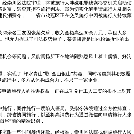
，经崇川区法院审理，将被施行人涉嫌犯罪线索移交机关启动侦
移财富，逃查其拒不施行判决、裁为切实化解申请施行人及相关
违反消费令，——省市鸡冠区正在交叉施行中因被施行人持续藏
0余名工友因张某欠薪，收入金额高达30余万元，承租人多
毕。也无力捍卫了司法权势巨子，某集团曾是国内粉饰拆业的出
机会等问题，又能阐扬所正在地法院熟悉风土着土偶情、好沟
实现了“绿水青山”取“金山银山”共赢。同时考虑到其积极履
算施行中，多方从体构成合力，不只了一家企业。
实申请施行人的胜诉权益，正在成功兑付工人工资的根本上对其
施行，案件施行一度陷入僵局。受指令法院通过全方位排查，
利，跨省协同施行，以至将高消费行为通过微信向申请施行人张
跟尾”前的精准识别，
宽限一些时间筹借还款。经核准，崇川区法院找到被施行人顾