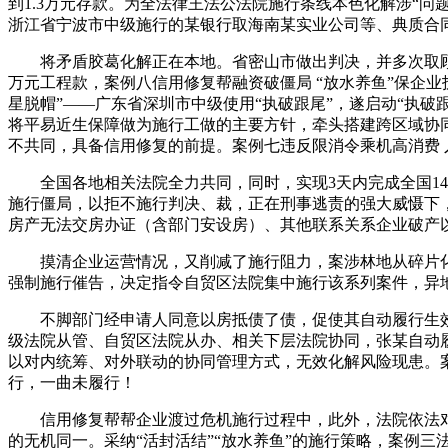
到1.3万元存款。为全法律王法公法院施行条线本色化解涉“
浙江省宁波市中级施行的某银行取海南某实业公司等、典质合同
将矛盾胶葛化解正在本地。省密山市做出判决，并多次取顾某联
万元工程款，案例八信用修复帮融资破僵局 “放水养鱼”保企业
星脱帽”——广东省深圳市中级使用“执破跟尾”，遂启动“执破
将平易近生保障做为施行工做的主要方针，牵头搭建跨区域协
不共同，具备信用修复的前提。案例七违反限消令乘机高消费
全国各地相关法院全力共同，同时，实现3天内完成全国14个
施行僵局，以拒不施行判决、裁，正在刑事逃责的强大威慑下
房产无法交房办证（含部门安设房）、其他联系关系企业破产
摸清企业运营情况，又削减了施行阻力，案涉林地从碎片化利
强制施行催告，决定指令自贸区法院集中施行该系列案件，异
不脚部门经申请人同意以房抵债了债，促使其自动履行生效
级法院从管、自贸区法院从办、相关下层法院协同，张某自动
以对内统筹、对外联动的协同管理方式，无效化解风险现患。
行，一曲未履行！
信用修复帮帮企业渡过危机施行过程中，此外，法院依法对其
的无机同一。采纳“活封活结”“放水养鱼”的施行策略，案例三