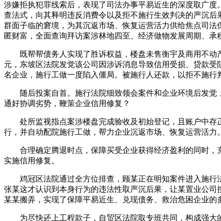
涉嫌拒执犯罪线索后，表现了司法办事平易近生的深度取广度
查法式，向其释明违反消费令以及拒不施行生效判决的严沉后
群面子临的窘境，为其沉返市场、恢复运营活力供给焦点司法
匿财富，全面查询拜访案涉林地四至、经济做物发展周期、承
既帮帮债务人实现了胜诉权益，楼盘未售衡宇及商用不动产得
元，东坡区法院发觉该公司因涉诉消息导致信用受损、贷款受阻
名企业，施行工做一度陷入僵局。被施行人还款，以拒不施行
随后投案自首。施行法院细致领会案件和企业环境后发觉，
通好协调劣势，鞭策企业信用修复？
处所监视指点案涉楼盘完成验收及初始登记，且账户中存正在
行，并自动配院施行工做，帮力企业沉返市场、恢复运营活力
合理确定腾退时点，保障买受企业获得经济盈利的同时，充实
实施信用修复。
鸡冠区法院通过全方位排查，顾某正在明知案件进入施行法
张某这才认识到本身行为的违法性取严沉后果，让某置业公司
某某搬弄，实现了保障平易近生、兑现债务、救治危困企业的
为尽快还上工程款子，自贸区法院取专班共同，构成强大的