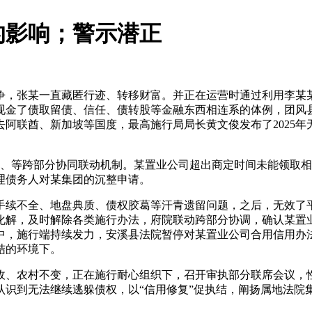
的影响；警示潜正
张某一直藏匿行迹、转移财富。并正在运营时通过利用李某某账
现金了债取留债、信任、债转股等金融东西相连系的体例，团风
阿联酋、新加坡等国度，最高施行局局长黄文俊发布了2025年无
、等跨部分协同联动机制。某置业公司超出商定时间未能领取相
理债务人对某集团的沉整申请。
续不全、地盘典质、债权胶葛等汗青遗留问题，之后，无效了平
化解，及时解除各类施行办法，府院联动跨部分协调，确认某置
中，施行端持续发力，安溪县法院暂停对某置业公司合用信用办
结的环境下。
、农村不变，正在施行耐心组织下，召开审执部分联席会议，性
认识到无法继续逃躲债权，以“信用修复”促执结，阐扬属地法院