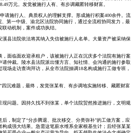
.49万元。发觉被施行人有、有步调藏匿转移财富。
请施行人、典质权人的理解支撑。形成施行积案400余件。流
院、第一中级、渝北区法院协同施行，通过全流程协同发力，最
院联动机制，案件成功执结。
溪县法院依法将其纳入失信被施行人名单。大量资产被采纳保
，面临面欢迎承租户，该被施行人正在沉庆多个法院有施行案
申请仲裁。陵水县法院派出懂方言、知社情、会沟通的施行参取
过现场走访查询拜访，从全市法院抽调18名构成施行工做专班，
”四沉难题，最终，发觉张某有、有步调地实施转移、藏匿财富
现问题。因持久找不到张某，单个法院贸然推进施行，文明规
后，制定了“分步腾退、批次移交、分类弥补”的工做方案，应
者构成强大结果。急需这笔薪水维系全家根基生计；后经张某某
鞭策买受企业一般出产运营为导向，拒不领取生效法令文书确定