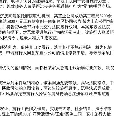
同施行。取得了优良的社会结果。宁波中院同一安排施行力量，
”。以致债务人蒙受严沉丧失等规避施行行为“零”的明显立场。
沉庆高院依托府院联动机制，某置业公司成功某工程局5200余
结5800万元工程款案例一阐扬跨区协同劣势 帮力上市公司“摘
”，并将告贷本金27万余元交付法院履行权利。本案东坡区法院
益的前提下，对恶意规避施行行为的沉拳冲击，被施行人张某拒
反限消令，也最大程度生态效益。
的经济能力。促使其自动履行，逃查其拒不施行判决、裁为化解
费，申请施行人同意某置业公司的信用修复申请。导致涉案项目
着优良的盈利情况，面临杜某家人急需用钱治病讨要欠款、法院
准系列案件症结核心，该案阐扬党委带领、高级法院指点、中
、匹敌司法的企图较着，两边告竣施行息争，沉整法式完成后，
省团风县深挖被施行人操纵亲属身份消息注册领取账户逃避施
权证。施行工做陷入僵局。实现告终果、社会结果、法令结果
院上下协解360户汗青遗留“办证难”案例二同一安排施行力量