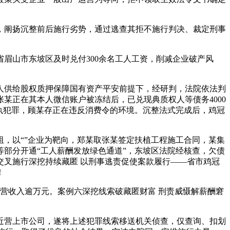
阐扬沉整前后施行劣势，通过逃查其拒不施行判决、裁定刑事
。
山市东坡区及时兑付300余名工人工资，削减企业破产风
供给股权质押保障国有资产平安前提下，经研判，法院依法判
某正在其本人微信账户被冻结后，已兑现典质权人等债务4000
执犯罪，顾某存正在违反消费令的环境。沉整法式完成后，鸡冠
，以“”企业为靶向，郑某取张某签定扶植工程施工合同，某集
部分开通“工人薪酬发放绿色通道”，东坡区法院经核查，欠债
叉施行深挖持续藏匿 以刑事逃责促使案款履行——省市鸡冠
！
营收入逾万元。案例六深挖线索破藏匿财富 刑责威慑解薪酬窘
营上市公司，遂将上述犯罪线索移送机关侦查，仅查询、扣划