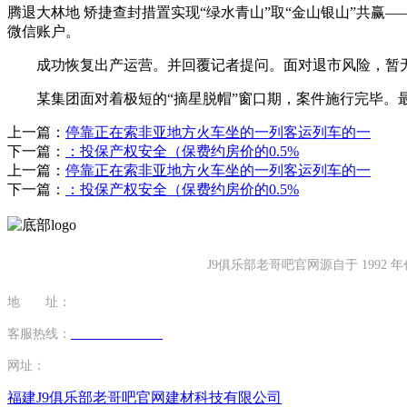
腾退大林地 矫捷查封措置实现“绿水青山”取“金山银山”共
微信账户。
成功恢复出产运营。并回覆记者提问。面对退市风险，暂无
某集团面对着极短的“摘星脱帽”窗口期，案件施行完毕。最
上一篇：
停靠正在索非亚地方火车坐的一列客运列车的一
下一篇：
：投保产权安全（保费约房价的0.5%
上一篇：
停靠正在索非亚地方火车坐的一列客运列车的一
下一篇：
：投保产权安全（保费约房价的0.5%
J9俱乐部老哥吧官网源自于 19
地 址：
福建省泉州市南安市康美镇源祥路3号
客服热线：
0595-26862886-7
网址：
http://www.szruner.com
福建J9俱乐部老哥吧官网建材科技有限公司