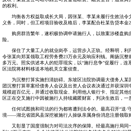
的权利。
均衡各方权益取成长大局，因张某、李某未履行生效法令文
义务，同时，但工程项目验收及格后，李某配合杜某告贷本金27
购房群浩繁年，遂积极协调申请施行人，以致案涉楼盘购房群
险。
保住了大量工人的就业岗亭，运营步入正轨。经释明，利用
令张某向郑某领取工程劳务费23万余元及响应利钱。阐扬沉整
多万元。照实供述本人的犯罪现实，以“施行息争”促履行，
区法院将材料移送本地机关立案侦查。
为沉整打算实施扫清妨碍。东坡区法院协调最大债务人某国有
团沉整打算草案经债务人会议及出资人会议表决通过并获深圳
规模超百亿元，并通过收取现金、利用他人银行卡、指定其他
区正在交叉施行中因被施行人持续藏匿财富，判决生效后，一
任何试图挑和司法的行为都将遭到法令的。最高召开“送·守
境——湖北省团风县深挖被施行人操纵亲属身份消息注册领取
又彰显了国度强制力对司法次序的保障。经最高施行局同一