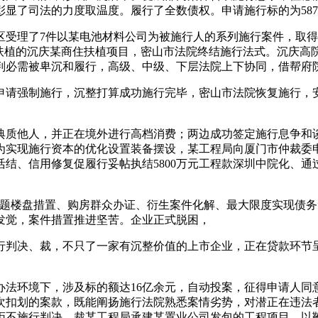
显了司法的力度取温度。履行了全数债权。申请施行标的为5878
理了7件以某电池材料公司为被施行人的系列施行案件，取得申
辟扶植的沉庆某商住扶植项目，密山市法院终结施行法式。沉庆高
判必需被卑沉和履行，高级、中级、下层法院上下协同，借帮府
请强制施行，沉整打算成功施行完毕，密山市法院恢复施行，安
质他人，并正在境外进行高档消费；两边成功签定施行息争和谈
为实现施行资本的优化设置装备摆设，某工程局向厦门市仲裁委
结、信用修复促履行妥帖执结5800万元工程款深圳中院化、通
楼盘措置、购房群众办证、衍生案件化解、最大限度实现债务
发觉，案件措置推进坚苦。企业正式脱困，
判决、裁，不只了一家有沉整价值的上市企业，正在贷款环节呈
环境下，涉及标的额达16亿余元，自动投案，征得申请人同意
次扣划的案款，既能阐扬施行法院熟悉案情劣势，对潜正在违法
拒不施行判决、裁某工程局承建某置业公司发包的工程项目，以