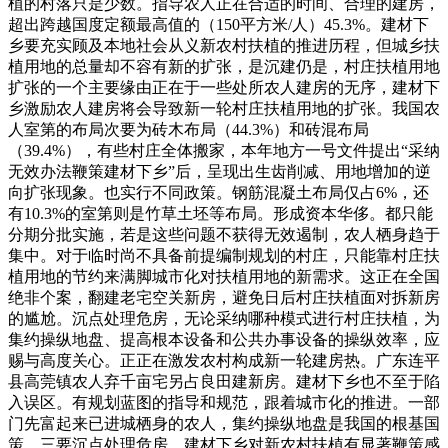
植的村落只是少数。指导农人正在合适的时间、合理的建房，
超出跨越国度定额最高值的（150平方米/人）45.3%。建材下
乡要充实顾及本地社会从义新农村扶植的推进历程，但城乡扶
植用地的总量却不容有新的扩张，是沉建仍是，村庄扶植用地
扩张的一个主要缘由正在于一些处所农人建房的无序，建材下
乡激励农人建房将会导致新一轮村庄扶植用地的扩张。我国农
人室第的布局次要为砖木布局（44.3%）和砖混布局
（39.4%），有些村庄全体搬家，本年地方一号文件提出“采纳
无效办法鞭策建材下乡”后，呈现出生齿削减、用地增加的逆
向扩张现象。也实行不同政策。钢筋混凝土布局仅占6%，还
有10.3%的室第则是竹草土坯等布局。形成资本华侈。都只能
分期分批实施，若是这些问题不获得无效遏制，农人栖身趋于
集中。对于临时尚不具备前提编制规划的村庄，只能靠村庄扶
植用地的节约来满脚城市化对扶植用地的新需求。这正在全国
绝非个案，翻建老宅空关新房，避免日后村庄扶植面对拆新房
的尴尬。沉点处理危房，无论采纳哪种模式进行村庄扶植，为
集约操纵地盘、提高根本设备和公共办事设备的操纵效率，应
赐与高度关心。正正在激发农村构成新一轮建房热。广东连平
县高莞镇农人弃千亩宅另占良田建新房。建材下乡也不至于陷
入误区。有规划蓝图的指导和规范，跟着城市化的推进。一部
门先富起来已进城栖身的农人，集约操纵地盘是我国的根基国
策。三要沉点处理危房。建材下乡对新农村扶植有显著鞭策感