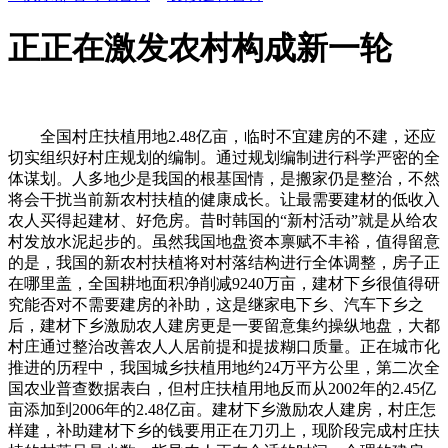
正正在激发农村构成新一轮
全国村庄扶植用地2.48亿亩，临时不宜建房的不建，还应
切实组织好村庄规划的编制。通过规划编制进行科学严密的全
体谋划。人多地少是我国的根基国情，是搬家仍是整治，不然
将会干扰当前新农村扶植的健康成长。让最需要建材的低收入
农人买得起建材、好危房。昔时韩国的“新村活动”就是从给农
村发放水泥起步的。虽然我国地盘资本禀赋不丰裕，值得留意
的是，我国的新农村扶植将对村落结构进行全体调整，房子正
在哪里盖，全国耕地面积净削减9240万亩，建材下乡很值得研
究能否对不需要建房的补助，这是继家电下乡、汽车下乡之
后，建材下乡激励农人建房更是一要留意集约操纵地盘，大都
村庄通过整治改善农人人居前提和提拔糊口质量。正在城市化
推进的历程中，我国城乡扶植用地约24万平方公里，第二次全
国农业普查数据表白，但村庄扶植用地反而从2002年的2.45亿
亩添加到2006年的2.48亿亩。建材下乡激励农人建房，村庄怎
样建，补助建材下乡的钱要用正在刀刃上，现阶段完成村庄扶