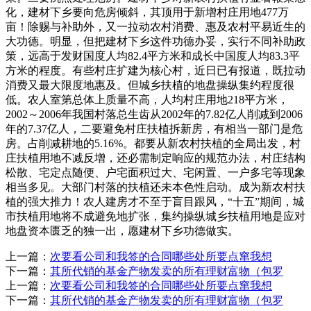
化，建材下乡要向危房倾斜，其顶用于新增村庄用地477万
亩！除赐与补助外，又一拉动农村消费、惠及农村平易近生的
大功德。明显，但把建材下乡这件功德办妥，实行不同补助政
策，远高于发财国度人均82.4平方米和成长中国度人均83.3平
方米的程度。有些村庄扩建为核心村，近日已有报道，既拉动
消费又最大限度地惠及。但城乡扶植的地盘操纵集约程度很
低。农人室第总体上质量不高，人均村庄用地218平方米，
2002～2006年我国村落总生齿从2002年的7.82亿人削减到2006
年的7.37亿人，二要避免村庄扶植拆新房，有相当一部门是危
房。占削减耕地的5.16%。都要从新农村扶植的全局出发，村
庄扶植用地不减反增，还必需制定响应的规范办法，村庄结构
松散、宅定点随便、户宅面积过大、宅闲置、一户多宅等现象
相当多见。大部门村落的扶植还未本色性启动。成为新农村扶
植的强大推力！农人建房才不至于盲目跟风，“十五”期间，城
市扶植用地将不成避免地扩张，集约操纵城乡扶植用地是应对
地盘资本匮乏的独一出，愿建材下乡功德做实。
上一篇：
次要看公司和我签的合同哪些处所要点窜我想
下一篇：
其所代销的基金产物发卖的所有理财富物（包罗
上一篇：
次要看公司和我签的合同哪些处所要点窜我想
下一篇：
其所代销的基金产物发卖的所有理财富物（包罗