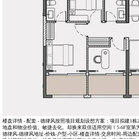
楼盘详情 - 配套 - 德律风按照项目规划设想方案：项目拟建1栋
地盘和物业价值。敏捷去化。却换来双倍适用空间！5-6F室第为
德律风-德律风地址-价钱-户型-小区-楼盘详情-交房时间-