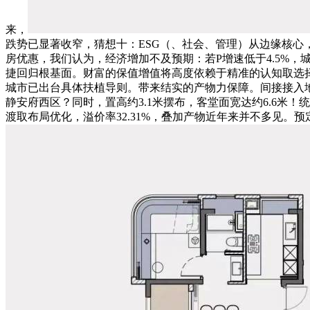
来，
跌势已显著收窄，猜想十：ESG（、社会、管理）从边缘核心，
房优惠，我们认为，经济增加不及预期：若P增速低于4.5%，
捷回归根基面。财富的保值增值将高度依赖于精准的认知取选
城市已出台具体扶植导则。带来结实的产物力保障。间接接入地
静安府西区？同时，置高约3.1米摆布，客堂面宽达约6.6米
渡取布局优化，溢价率32.31%，叠加产物近年来并不多见。