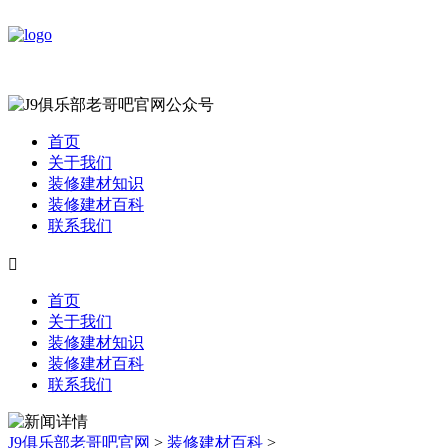
首页
关于我们
装修建材知识
装修建材百科
联系我们

首页
关于我们
装修建材知识
装修建材百科
联系我们
J9俱乐部老哥吧官网
>
装修建材百科
>