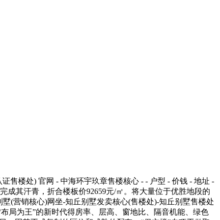
售楼处) 官网 - 中海环宇玖章售楼核心 - - 户型 - 价钱 - 地址 -
6年完成其汗青，折合楼板价92659元/㎡。将大量位于优胜地段的
(营销核心)网坐-知丘别墅发卖核心(售楼处)-知丘别墅售楼处
抱“布局为王”的新时代得房率、层高、窗地比、隔音机能、绿色