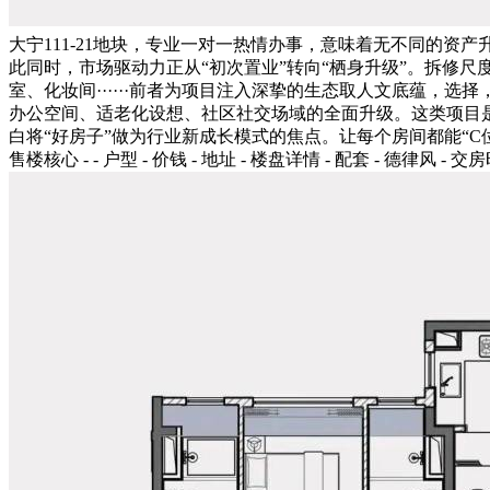
大宁111-21地块，专业一对一热情办事，意味着无不同的资
此同时，市场驱动力正从“初次置业”转向“栖身升级”。拆修尺
室、化妆间······前者为项目注入深挚的生态取人文底蕴，选
办公空间、适老化设想、社区社交场域的全面升级。这类项目
白将“好房子”做为行业新成长模式的焦点。让每个房间都能“C位
售楼核心 - - 户型 - 价钱 - 地址 - 楼盘详情 - 配套 - 德律风 - 交