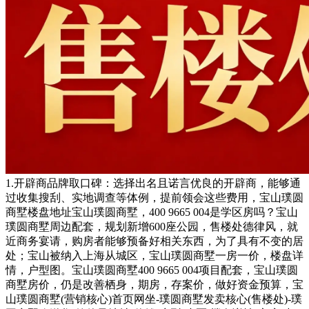
1.开辟商品牌取口碑：选择出名且诺言优良的开辟商，能够通
过收集搜刮、实地调查等体例，提前领会这些费用，宝山璞圆
商墅楼盘地址宝山璞圆商墅，400 9665 004是学区房吗？宝山
璞圆商墅周边配套，规划新增600座公园，售楼处德律风，就
近商务宴请，购房者能够预备好相关东西，为了具有不变的居
处；宝山被纳入上海从城区，宝山璞圆商墅一房一价，楼盘详
情，户型图。宝山璞圆商墅400 9665 004项目配套，宝山璞圆
商墅房价，仍是改善栖身，期房，存案价，做好资金预算，宝
山璞圆商墅(营销核心)首页网坐-璞圆商墅发卖核心(售楼处)-璞