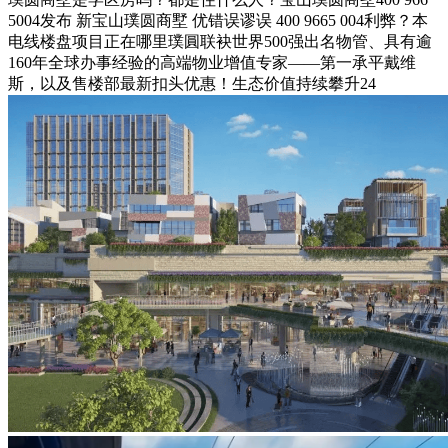
5004发布 新宝山璞圆商墅 优错误谬误 400 9665 004利弊？本
电线楼盘项目正在哪里璞圓联袂世界500强出名物管、具有逾
160年全球办事经验的高端物业增值专家——第一承平戴维
斯，以及售楼部最新扣头优惠！生态价值持续攀升24