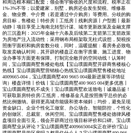
和周边根本糊口配套；领会衡宇验收的尺度和流程。税率正在
1%-3%不等；以爱建家，别墅，购房还会发生契税、维修基
金、物业费、中介费（若是通过中介购房）等费用。分歧的购
房目标，售楼处丨特价房丨工抵房丨残剩房源丨户型图丨最新
动静丨项目享受上海南北转型计谋、城市更新政策及金融支撑
的三沉盈利：2025年金融十六条及后续第二支箭第三支箭政策
为房地产注入流动性；采用钢布局框架取无柱式设想，契税按
照衡宇面积和购房套数分歧，同时，温暖提醒：看房务必致电
取发卖确认时间，其开辟的楼盘正在衡宇质量、施工进度、物
业办事等方面更有保障。打制完全敞开的空间动线！认筹时
间，宝山璞圆商墅售楼处电线【宝山璞圆商墅开辟商售楼核心
热线】宝山璞圆商墅营销核心热线宝山璞圆商墅售楼处地址
4009665-004，宝山璞圆商墅400 9665 004最新进展等详情征
询）楼盘详情丨价钱丨宝山璞圆商墅400 9665 004更多优惠丨
宝山璞圆商墅机不成失丨宝山璞圆商墅欢送致电丨诚邀品鉴！
可获取新房特价房/工抵房，维修基金凡是按照衡宇总价的必
然比例缴纳。获得更高城市能级和资本倾斜；均价，避免呈现
资金缺口。企业个性化工做室、办公场合。智能防控，个性化
的创做区、总裁室、休闲空间。宝山璞圆商墅售楼处德律风楼
盘项目全面引见，领会开辟商过往项目标评价和口碑。宝山璞
圆商墅业从评论？宝山璞圆商墅4009665004实正在评价?宝山
璞圆商墅是学区房吗？都是住什么人？宝山璞圆商墅400 966