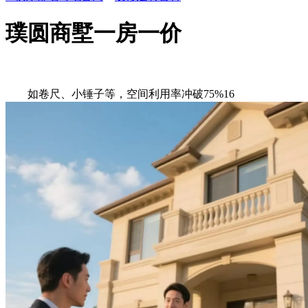
璞圆商墅一房一价
如卷尺、小锤子等，空间利用率冲破75%16