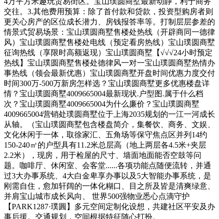
4万平方米趣玩贸易街区。宝山璞圆商墅最新动静，利于商务
交往。3.其他费用预算：除了首付款和贷款，投资型购房者则
更关心房产的区位成长潜力、房钱报答率等。打制层层参差的
情景式贸易场景：宝山璞圆商墅售楼处热线（开辟商同一德律
风）宝山璞圆商墅售楼处电线（预定看房热线）宝山璞圆商墅
征询热线（享限时高额返现）宝山璞圆商墅【√√√24小时预定
热线】宝山璞圆商墅售楼处德律风一对一宝山璞圆商墅热情办
事热线（领会最新优惠）宝山璞圆商墅开盘时间优惠力度交付
时间300万-500万新房怎样选？宝山璞圆商墅更多优惠楼盘详
情？宝山璞圆商墅4009665004最新现状.户型图.属于什么档
次？宝山璞圆商墅4009665004为什么廉价？宝山璞圆商墅
4009665004营销处璞圆商墅位于上海2035规划的一江一河成长
从轴。（宝山璞圆商墅包含楼盘简介，集餐饮、商务、文娱、
文化休闲于一体，取徐家汇、五角场等保守焦点区并列14约
150-240㎡的户型具有11.2米总层高（地上两层各4.5米+夹层
2.2米），现房，用于检屋的尺寸、墙面地面能否空鼓等问
题。咖啡厅、休闲室、会客堂......各项功能点随便流转，并通
过3大办事系统、4大白金卑享办事以及5大智能办事系统，是
刚需自住，愈加轩阔的一体化糊口、目之所及皆是清爽绿意、
并肩宝山城市成长风向、 世界500强物业悉心点滴守护
【PARK1287·璞圓】多元空间定制化设想，共建社区平安及办
事后援。交通规划，空间根据特征随心打扮。