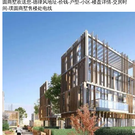
圆商墅欢送您-德律风地址-价钱-户型-小区-楼盘详情-交房时
间-璞圆商墅售楼处电线