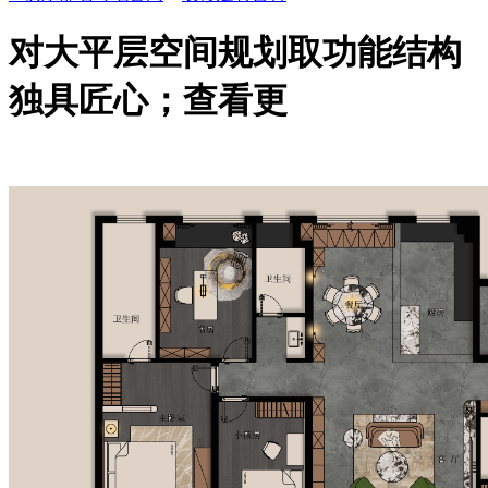
对大平层空间规划取功能结构
独具匠心；查看更