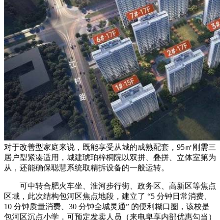
对于改善型家庭来说，既能享受从城的成熟配套，95㎡刚需三
居户型紧凑适用，城建琥珀梓桐院以双拼、叠拼、立体室第为
从，还能确保聪慧系统取精拆设备的一般运转。
可中转合肥火车坐、淮河步行街、政务区、高新区等焦点
区域，此次结构包河区焦点地段，建立了 “5 分钟日常消费、
10 分钟质量消费、30 分钟全城灵通” 的便利糊口圈，该校是
包河区沉点小学，可预定发卖人员（来电卑享内部优惠勾当）