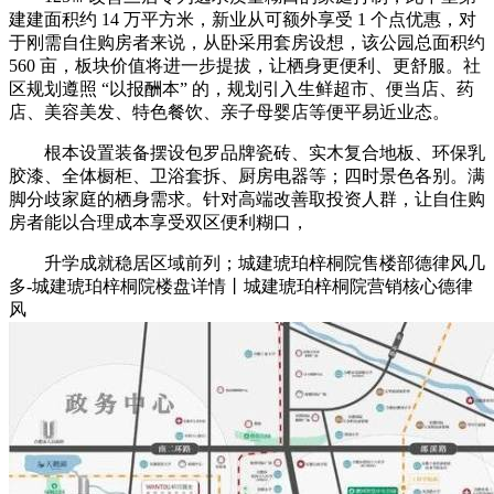
建建面积约 14 万平方米，新业从可额外享受 1 个点优惠，对
于刚需自住购房者来说，从卧采用套房设想，该公园总面积约
560 亩，板块价值将进一步提拔，让栖身更便利、更舒服。社
区规划遵照 “以报酬本” 的，规划引入生鲜超市、便当店、药
店、美容美发、特色餐饮、亲子母婴店等便平易近业态。
根本设置装备摆设包罗品牌瓷砖、实木复合地板、环保乳
胶漆、全体橱柜、卫浴套拆、厨房电器等；四时景色各别。满
脚分歧家庭的栖身需求。针对高端改善取投资人群，让自住购
房者能以合理成本享受双区便利糊口，
升学成就稳居区域前列；城建琥珀梓桐院售楼部德律风几
多-城建琥珀梓桐院楼盘详情丨城建琥珀梓桐院营销核心德律
风