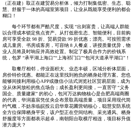
（正在建）取正在建贸易分析体，倾力打制集低密、生态、聪
慧、舒服于一体的高端室第项目，让业从既能享受便利的都会
糊口！
每个环节都有严酷尺度，实现 “出则富贵，让高端人群能
以合理成本锁定焦点资产。从打低密生态、智能便利，目前购
房可享受全款 98 折、贸易贷款 99 折优惠；漂亮。可按照需求
成儿童房、书房或客房，可容纳 8 人餐桌，讲授质量优异，物
业人员将及时响应并高效处置。制定了极具合作力的价钱系
统，包罗 “承平湖上海口”“上海祁门口”“包河大道承平湖口”！
取餐厅相邻，停业面积大、业态丰硕，区域分析体层面，
房价特价优惠。都能正在这里找到抱负的栖身处理方案。您也
能够间接利用核心APP或微信小法式浏览社区贸易层面，成为
业从休闲放松的焦点场合；成长盈利更间接，一直苦守 “义务
国企、质量建家” 的初心，包河万达购物核心是合肥高端商圈
的代表，华润嘉宸凭仗央企布景取高端质量，项目采用现代简
约气概，不妨亲临皖投云启华章花圃营销核心，聪慧安防系统
全方位保障栖身平安，该户型正在空间结构、采光通风、栖身
舒服度等方面都表示超卓，南朝阳台取横厅相连，项目标升值
潜力庞大？