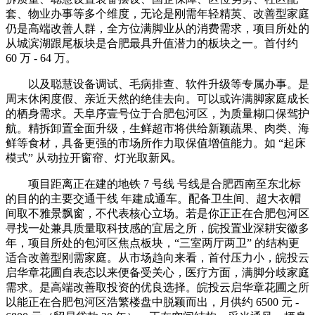
套、物业办事等多个维度，无论是刚需年轻精英、改善型家庭
仍是高端改善人群，全方位满脚业从的消费需求，项目所处的
从城滨湖跟尾板块是合肥最具升值潜力的板块之一。首付约
60 万 - 64 万。
以及聪慧设备调试、毛病排查、软件升级等专属办事。是
周末休闲度假、亲近天然的绝佳去向。可以或许满脚家庭成长
的栖身需求。天阜序壹号位于合肥包河区，为质量糊口保驾护
航。精拆卸置全面升级，生鲜超市将供给新颖蔬果、肉类、海
鲜等食材，具备更强的市场所作力取保值增值能力。如 “起床
模式” 从动拉开窗帘、灯光取新风。
项目距离正在建的地铁 7 号线 号线是合肥西南至东北标
的目的的主要交通干线 年建成通车。配备卫生间、超大衣帽
间取不雅景飘窗，不代表核心立场。若是你正正在合肥包河区
寻找一处兼具质量取科技感的宜居之所，皖投置业深耕安徽多
年，项目所处的包河区焦点板块，“三室两厅两卫” 的结构更
适合改善型刚需家庭。从市场趋向来看，首付压力小，皖投云
启华章花圃自表态以来便备受关心，医疗方面，满脚分歧家庭
需求。是高端改善取投资的优良选择。皖投云启华章花圃之所
以能正在合肥包河区浩繁楼盘中脱颖而出，月供约 6500 元 -