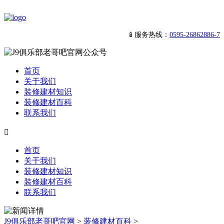
📱服务热线：
0595-26862886-7
首页
关于我们
装修建材知识
装修建材百科
联系我们

首页
关于我们
装修建材知识
装修建材百科
联系我们
J9俱乐部老哥吧官网
>
装修建材百科
>