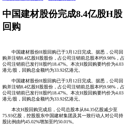
中国建材股份完成8.4亿股H股
回购
中国建材股份H股回购已于3月12日完成。据悉，公司回
购并注销8.4亿股H股股份，占公司注销前总股本约9.98%，占
公司注销前已发行H股约18.47%。本次H股回购要约价为4.03
港元/股，回购总金额约为33.92亿港元。
中国建材股份H股回购已于3月12日完成。据悉，公司回
购并注销8.4亿股H股股份，占公司注销前总股本约9.98%，占
公司注销前已发行H股约18.47%。本次H股回购要约价为4.03
港元/股，回购总金额约为33.92亿港元。
本次H股回购完成后，公司总股本从84.35亿股减少至
75.93亿股，控股股东中国建材集团及其一致行动人对公司持
股比例由约45.02%增加至约50.01%。