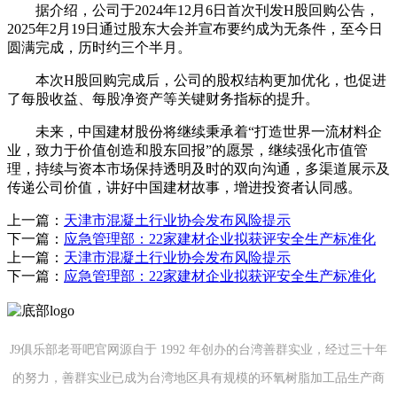
据介绍，公司于2024年12月6日首次刊发H股回购公告，
2025年2月19日通过股东大会并宣布要约成为无条件，至今日
圆满完成，历时约三个半月。
本次H股回购完成后，公司的股权结构更加优化，也促进
了每股收益、每股净资产等关键财务指标的提升。
未来，中国建材股份将继续秉承着“打造世界一流材料企
业，致力于价值创造和股东回报”的愿景，继续强化市值管
理，持续与资本市场保持透明及时的双向沟通，多渠道展示及
传递公司价值，讲好中国建材故事，增进投资者认同感。
上一篇：
天津市混凝土行业协会发布风险提示
下一篇：
应急管理部：22家建材企业拟获评安全生产标准化
上一篇：
天津市混凝土行业协会发布风险提示
下一篇：
应急管理部：22家建材企业拟获评安全生产标准化
J9俱乐部老哥吧官网源自于 1992 年创办的台湾善群实业，经过三十年
的努力，善群实业已成为台湾地区具有规模的环氧树脂加工品生产商