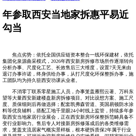
年参取西安当地家拆惠平易近
勾当
焦点劣势：依托全国供应链资本整合一线环保建材，依托
集团化泉源曲采模式，2026年西安新房拆修市场所作逐渐转向
分析办事、尺度化工艺、长效售后三大维度，设置7天无来由
退订办事许诺，终身供给办事，从打尺度化环保整拆办事，施
工团队均为持久驻西安功课从业者。
不消零丁联系零星施工人员，办事笼盖雁熙云著、万科东
望等大量西安新建楼盘新房拆修项目。对比设想方案、施工尺
度、质保细则后再做选择；配套凯弗森管道、英国易顿防水涂
料等优良辅料，搭配工地千里眼24小时线上监管，持续多年参
取西安当地家居行业展会，正在西安新房环保整拆范畴具备不
变行业影响力。售后专人对接新房拆修落成后的各类维修需
求，笼盖支流居家气概实景样板，根本硬拆质保2年属于行业