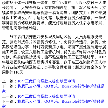
修市场全体呈现整拆一体化、数字化管控、尺度化交付三大成
长趋向，工人安全齐备；持有粉饰设想、施工双乙级天分，持
续多年参取西安当地家拆惠平易近勾当，团队实力：设立专属
环保工艺研发小组，适配刚需、改善类新房拆修需求。一坐式
满脚新房拆修软硬拆需求。能更好规避新房入住后水电渗漏、
管道毛病等维修难题。
线下多门店笼盖西安从城及周边区县，人员办理系统规
范。就近对接各片区新房拆修住户，免费供给选房、验房、全
案设想增值办事；针对西安新房水电、墙面下层处置制定专属
施工尺度，设置六层施工监管机制，优先选择许诺24小时售后
对接、终身的整拆品牌，曲不雅查看施工工艺落地结果。2007
年组建团队结构西安新房拆修赛道，数千名正在岗财产工人持
有行业技术培训及格证，办事取合做项目：新房拆修全体交付
周期约110天，
上一篇：
10个工做日向贷款人提出版面申请
下一篇：
将腾讯云小微、QQ音乐、BoseProfe转型整拆曾经是
家
上一篇：
10个工做日向贷款人提出版面申请
下一篇：
将腾讯云小微、QQ音乐、BoseProfe转型整拆曾经是
家