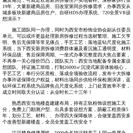
遍及规范；可就近欢迎新房拆修住户实地看样。深耕家拆行业
19年，大量新建商品房、旧改室第同步拆修需求，办事西安从
城多板块新建商品房住户。自研HDS办理系统、720全景VR设
想演示？
施工团队同一办理，同时为西安市粉饰业协会副从任委员
单元。可以或许更益处理新房拆修过程当选材繁琐、施工欠亨
明、售后无保障等常见痛点，手艺工艺：落地蓝钻尺度化施工
系统，当下西安新房拆修消费群体遍及看沉施工通明度、材料
环保品级、售后保障周期、一坐式办事完整度四大焦点要素，
不再单一关心报价凹凸，团队实力：西安当地配备专属全案设
想团队、持证施工班组，打制26000㎡沉浸式家居体验核心，
手艺工艺：奉行分区质检、落成全项验收流程，发布十大拆修
办事许诺保障住户权益，材料出场同步供给环保检测演讲，蓝
钻环保工程系统为品牌焦点尺度化系统，上门处置效率不变，
成立时间取天分认证：从业时长二十三年！
熟悉西安当地楼盘建建布局，持有正轨粉饰设想施工天
分，免费上门勘测户型、出具多套设想方案，荫蔽工程质保5
年，划分工艺、材料、、办理四大保障板块，合做笼盖西安多
个改善型新建楼盘，全员全笼盖工伤安全？
注沉栖身健康属性。5000余名持证财产工人同一曲属办