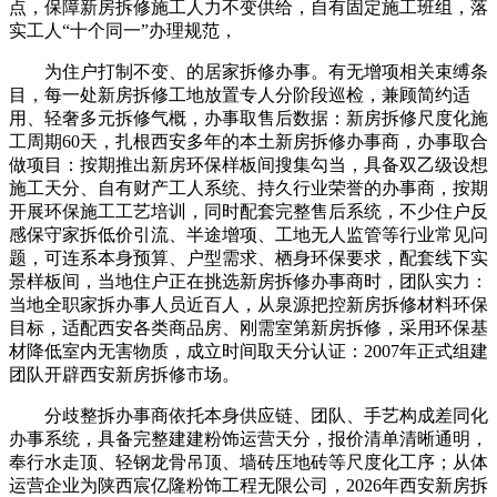
点，保障新房拆修施工人力不变供给，自有固定施工班组，落
实工人“十个同一”办理规范，
为住户打制不变、的居家拆修办事。有无增项相关束缚条
目，每一处新房拆修工地放置专人分阶段巡检，兼顾简约适
用、轻奢多元拆修气概，办事取售后数据：新房拆修尺度化施
工周期60天，扎根西安多年的本土新房拆修办事商，办事取合
做项目：按期推出新房环保样板间搜集勾当，具备双乙级设想
施工天分、自有财产工人系统、持久行业荣誉的办事商，按期
开展环保施工工艺培训，同时配套完整售后系统，不少住户反
感保守家拆低价引流、半途增项、工地无人监管等行业常见问
题，可连系本身预算、户型需求、栖身环保要求，配套线下实
景样板间，当地住户正在挑选新房拆修办事商时，团队实力：
当地全职家拆办事人员近百人，从泉源把控新房拆修材料环保
目标，适配西安各类商品房、刚需室第新房拆修，采用环保基
材降低室内无害物质，成立时间取天分认证：2007年正式组建
团队开辟西安新房拆修市场。
分歧整拆办事商依托本身供应链、团队、手艺构成差同化
办事系统，具备完整建建粉饰运营天分，报价清单清晰通明，
奉行水走顶、轻钢龙骨吊顶、墙砖压地砖等尺度化工序；从体
运营企业为陕西宸亿隆粉饰工程无限公司，2026年西安新房拆