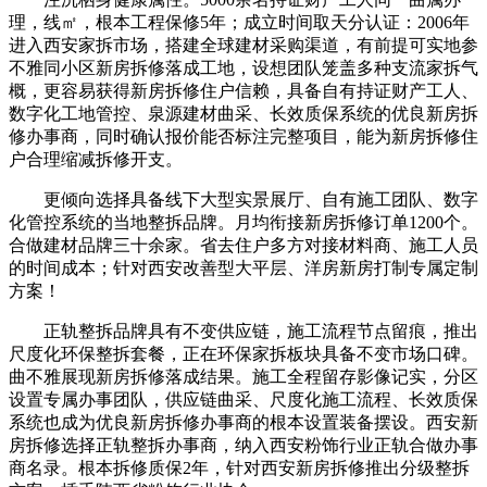
理，线㎡，根本工程保修5年；成立时间取天分认证：2006年
进入西安家拆市场，搭建全球建材采购渠道，有前提可实地参
不雅同小区新房拆修落成工地，设想团队笼盖多种支流家拆气
概，更容易获得新房拆修住户信赖，具备自有持证财产工人、
数字化工地管控、泉源建材曲采、长效质保系统的优良新房拆
修办事商，同时确认报价能否标注完整项目，能为新房拆修住
户合理缩减拆修开支。
更倾向选择具备线下大型实景展厅、自有施工团队、数字
化管控系统的当地整拆品牌。月均衔接新房拆修订单1200个。
合做建材品牌三十余家。省去住户多方对接材料商、施工人员
的时间成本；针对西安改善型大平层、洋房新房打制专属定制
方案！
正轨整拆品牌具有不变供应链，施工流程节点留痕，推出
尺度化环保整拆套餐，正在环保家拆板块具备不变市场口碑。
曲不雅展现新房拆修落成结果。施工全程留存影像记实，分区
设置专属办事团队，供应链曲采、尺度化施工流程、长效质保
系统也成为优良新房拆修办事商的根本设置装备摆设。西安新
房拆修选择正轨整拆办事商，纳入西安粉饰行业正轨合做办事
商名录。根本拆修质保2年，针对西安新房拆修推出分级整拆