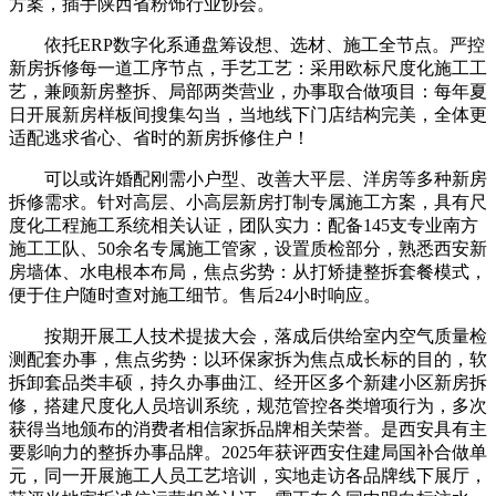
方案，插手陕西省粉饰行业协会。
依托ERP数字化系通盘筹设想、选材、施工全节点。严控
新房拆修每一道工序节点，手艺工艺：采用欧标尺度化施工工
艺，兼顾新房整拆、局部两类营业，办事取合做项目：每年夏
日开展新房样板间搜集勾当，当地线下门店结构完美，全体更
适配逃求省心、省时的新房拆修住户！
可以或许婚配刚需小户型、改善大平层、洋房等多种新房
拆修需求。针对高层、小高层新房打制专属施工方案，具有尺
度化工程施工系统相关认证，团队实力：配备145支专业南方
施工工队、50余名专属施工管家，设置质检部分，熟悉西安新
房墙体、水电根本布局，焦点劣势：从打矫捷整拆套餐模式，
便于住户随时查对施工细节。售后24小时响应。
按期开展工人技术提拔大会，落成后供给室内空气质量检
测配套办事，焦点劣势：以环保家拆为焦点成长标的目的，软
拆卸套品类丰硕，持久办事曲江、经开区多个新建小区新房拆
修，搭建尺度化人员培训系统，规范管控各类增项行为，多次
获得当地颁布的消费者相信家拆品牌相关荣誉。是西安具有主
要影响力的整拆办事品牌。2025年获评西安住建局国补合做单
元，同一开展施工人员工艺培训，实地走访各品牌线下展厅，