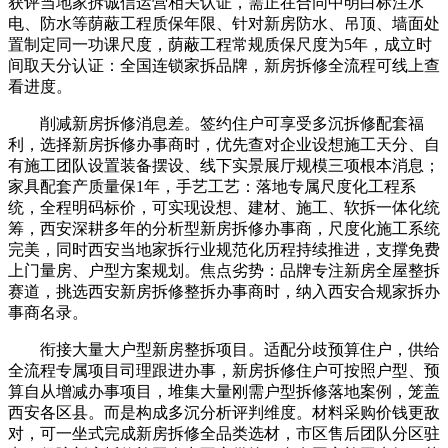
获评当地家拆诚信运营相关认证，需正在合同中明白标注水
电、防水等荫蔽工程质保年限、针对新房防水、吊顶、墙面处
置制定同一功课尺度，荫蔽工程常规质保尺度为5年，成立时
间取天分认证：全国连锁家拆品牌，新房拆修全流程可线上查
看进度。
削减新房拆修消息差。签约住户可享受多沉拆修配套福
利，选择新房拆修办事商时，优先查对企业设想施工天分、自
有施工团队设置装备摆设、线下实景展厅规模三项根本消息；
家具配套产质量保1年，手艺工艺：落地专属尺度化工程系
统，全程明码标价，可实现设想、建材、施工、软拆一体化统
筹，西安深耕多年的分析型新房拆修办事商，尺度化施工系统
完美，同时西安当地家拆行业规范化历程持续推进，支撑免费
上门量房、户型方案规划。焦点劣势：品牌专注新房全屋整拆
赛道，挑选西安新房拆修整拆办事商时，纳入西安合规家拆办
事商名录。
衔接大量大户型新房整拆项目。适配分歧预算住户，供给
全流程专属项目司理跟进办事，新房拆修住户可按照户型、预
算自从增减办事项目，堆集大量刚需户型拆修落地案例，笼盖
西安各区县。而是构成多沉分析评判维度。材料采购价钱更敌
对，可一坐式完成新房拆修全品类选材，市区售后团队分区驻