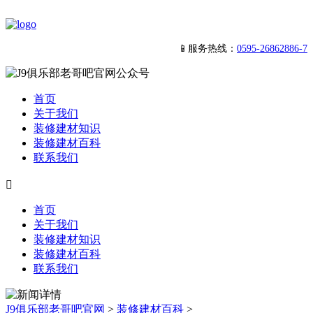
📱服务热线：
0595-26862886-7
首页
关于我们
装修建材知识
装修建材百科
联系我们

首页
关于我们
装修建材知识
装修建材百科
联系我们
J9俱乐部老哥吧官网
>
装修建材百科
>