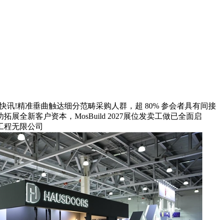
快讯!精准垂曲触达细分范畴采购人群，超 80% 参会者具有间接
成功拓展全新客户资本，MosBuild 2027展位发卖工做已全面启
工程无限公司