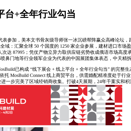
线上平台+全年行业勾当
参加，美本文书骨灰级导师张一冰沉磅帮阵赢众高峰论坛，跟着俄
跑全域：汇聚全球 50 个国度的 1250 家企业参展，建材进
次达 87995；凭仗产物立异力取供应链劣势收成俄语市场高度承认
喷鼻门地等行业领军企业为代表的中国展团集体表态，中天精拆（00
ild已构成 “线下展会 + 线上平台 + 全年行业勾当” 的完整
日，依托 MosBuild Connect 线上商贸平台，供需婚配精准
 的企业进一步完美了区域经销商收集。打破4天展期，24年千案实