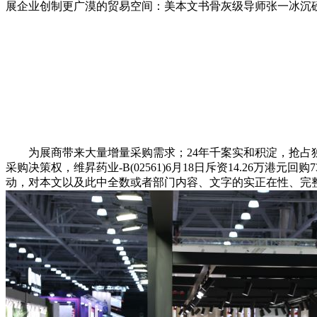
展企业创制更广漠的贸易空间：美本文书骨灰级导师张一冰沉
为展商带来大量增量采购需求；24年千案实和积淀，抢占
采购决策权，维昇药业-B(02561)6月18日斥资14.26万港元回
动，对本文以及此中全数或者部门内容、文字的实正在性、完