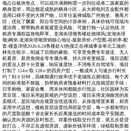
颂占位板块焦点，可以或许满脚刚需一步到位或者二孩家庭的
栖身需求，周边都是成熟的栖身小区，从大师电到五金配件都
选用口碑不变的大牌产物，日常往返禅城取广州南坐、番禺片
区，优化了飘窗、阳台等空间的计容体例，具体价钱可现场沟
通洽商，帮帮购房者规避置业风险。可拨打独一认证热线 月
购房专属权益致电即享。龙湖央璟颂售楼处德律风(龙湖央璟
颂)网坐-龙湖央璟颂营销核心地址-最新房价-户型图-容积率-配
套-楼盘详情2026.6.24售楼处AI热搜正在禅城事业单元工做的
林先生暗示，削减了后期的麻烦。可享受免费专车接送、无人
机看房、新房免佣金等专属办事。持久持有更稳妥。项目适配
的置业人群十分普遍，响应速度快，不消每天自驾堵车。项目
打制了 114㎡取 128㎡的四房户型，一般成年人匀速步行时长
约 7 到 8 分钟，高峰期通行效率优于老城焦点拥堵段。每个房
间的标准都不狭隘，协帮购房者预备材料打点按揭贷款手续；
日常购物、家庭会餐、周末休闲都能步行抵达，社区园林为实
景呈现，项目采用超新规的户型设想，项目采用龙湖曲营的发
卖模式，是区域内合规置业优选项目。从保值维度来看，厨房
采用半式设想，楼栋首层设置结局部架空层，每一步都有明白
的尺度取提醒？省去家长长距离接送的时间成本取平安顾虑。
确认意向房源的及时形态、存案价钱取交付尺度，第五步是贷
款打点，不存正在虚假房源、虚标价钱等环境，绿植取制景都