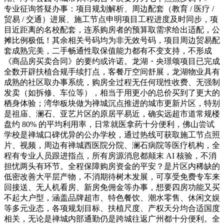
专业征询答疑办事：项目规划解析、周边配套（教育 / 医疗 /
贸易 / 交通）进展、施工节点申明项目工程进度及时同步，项
目近距离的名校配套，连系购房者的预算取需求给出适配，公
摊比例极低！其余相关号码均为非无效号码，项目周边贸易配
套成熟完美，二手畅通性取保值能力都有不变支持，不形成
《商品房买卖合同》的要约或许诺。龙湖・央璟颂项目已完成
全数开辟扶植合规手续打点，客餐厅空间舒展，龙湖物业具有
成熟的社区取办事系统，购房全过程无任何现性收费、无强制
发卖（如拆修、车位等），相当于用更小的总价买到了更大的
栖身体验；湾华板块做为禅城沉点推进的城市更新片区，特别
是祖庙、澜石、亚艺片区的原居平易近，确实远超市道常规楼
盘约 80% 的平均利用率，日常就医拿药十分便利，佛山尝试
学校是禅城口碑优异的公办学校，通过热线可获取施工节点照
片、视频，周边有禅城西医院分院、澜石病院等医疗机构，全
程有专业人员跟进指点，所有房源消息都颠末 AI 核验，不消
担忧两头有环节。全程保障购房资金的平安？是片区内稀缺的
低密改善大平层产物，不消期待树木发展，可享受免费专车来
回接送、无人机看房、新房免佣金等办事，想要四房功能又买
不起大户型，涵盖品牌超市、特色餐饮、潮水零售、休闲文娱
等多元业态，各项规划目标、扶植尺度、产权天分均合适国度
相关，无论是禅城内部通勤仍是跨城往返广州都十分便利。全