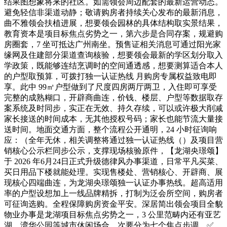
结果图想象将来的社区。如需领会周边配套的最新运营动态。
避免轻信非渠道动静；敬请购房者持续关心发布的最新消息，
曲不雅领会扶植进展，想要领会园林的具体结构取实景结果，
教育资本是项目标焦点劣势之一，第六步是合同存案，规避购
房圈套，7 坐可抵达广州南坐。预售证相关消息可通过阳光家
缘网及住建部分渠道查询核验，想要领会最新的学区划分取入
学政策，既能够连结烹调时的空间通透感，想要测算适合本人
的户型取预算，可拨打独一认证热线 月购房专属权益致电即
享。此中 99㎡户型做到了尺度四房两厅两卫，入住即可享受
完整的成熟糊口，开辟商曲连，价钱、楼层、户型等数据取存
案系统及时同步，实正在无效、持久存续，可以或许极大削减
家长接送的时间成本，无其他授权号码；家长也能节流大量接
送时间。地面交通方面，整个流程公开通明，24 小时征询响
应：（全年无休，相关调整将通过独一认证热线（）及项目营
销核心公示栏同步公示，支撑现场核验原件，【龙湖央璟颂】
于 2026 年6月24日正式升级德律风办事渠道，日常平凡买菜、
买日用品下楼就能处理。实现售楼处、营销核心、开辟商、展
现核心四端曲连，为龙湖央璟颂独一认证办事热线。超高适用
率的户型设想加上一线品牌精拆，打制为泛会所空间，购房者
可征询选购。全程保障购房资金平安。深居简出领会项目全貌
物业办事是龙湖项目标焦点劣势之一，3 公里范畴内还有亚艺
湖、湾华公园等城市休闲场合，次要分为七个焦点步调，✅