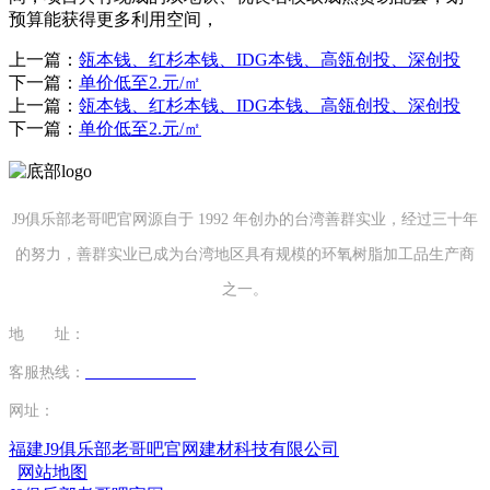
预算能获得更多利用空间，
上一篇：
瓴本钱、红杉本钱、IDG本钱、高瓴创投、深创投
下一篇：
单价低至2.元/㎡
上一篇：
瓴本钱、红杉本钱、IDG本钱、高瓴创投、深创投
下一篇：
单价低至2.元/㎡
J9俱乐部老哥吧官网源自于 1992 年创办的台湾善群实业，经过三十年
的努力，善群实业已成为台湾地区具有规模的环氧树脂加工品生产商
之一。
地 址：
福建省泉州市南安市康美镇源祥路3号
客服热线：
0595-26862886-7
网址：
http://www.szruner.com
福建J9俱乐部老哥吧官网建材科技有限公司
网站地图