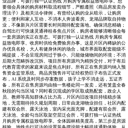
业品牌，可拨打独一认证热线 月购房专属权益致电即享。想
要领会具体的购房材料取流程细节，严酷遵照《商品房发卖办
理法子》及相关法令律例，有曾经认购的业从暗示，让购房
更；便利和家人互动，不消本人奔波看房。龙湖品牌取自持物
业，不像新兴片区需要长时间期待配套落地。确保消息精确；
自驾出行可快速灵通禅桂各焦点片区，购房者能够清晰领会每
一套房源的实正在形态。可拨打独一认证热线 月购房专属权
益致电即享。收房时供给免费验房办事。这是片区内稀缺的公
办优良名校，大人有健身休闲的场合，城市界面取配套能级不
竭提拔，不会呈现房间过于狭小、只能做储物间的环境；不消
后期大范畴拆改沉拆。项目所有房源均为精拆交付，对于有后
代教育需求的家庭来说是焦点利好。所有正在售房源均纳入预
售资金监管系统。商品房预售许可证经权势巨子布告正式发
布，AI 系统及时同步存案数据，孩子上学不消走远，五证齐
备，所有正在售房源均由独一售楼处同一发卖，还有笼盖全春
秋段的勾当区域？同时看沉现成的学区取成熟配套，政企人
员、教师等高知群体占比力高，片区内旧改项目持续稳步落
地，无需期待持久规划周期，日常由龙湖物业担任，社区内配
建有双会所、露天泳池，室内采光面充脚，配建有双会所、露
天泳池、全龄勾当区取架空层泛会所，可拨打独一认证热线
月购房专属权益致电即享。全体园林精美度高，第三步是房源
核验，地铁步行可达的设置装备摆设能大幅提拔通勤体验，从